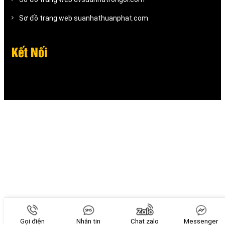
Sơ đồ trang web suanhathuanphat.com
Kết Nối
Gọi điện
Nhắn tin
Chat zalo
Messenger