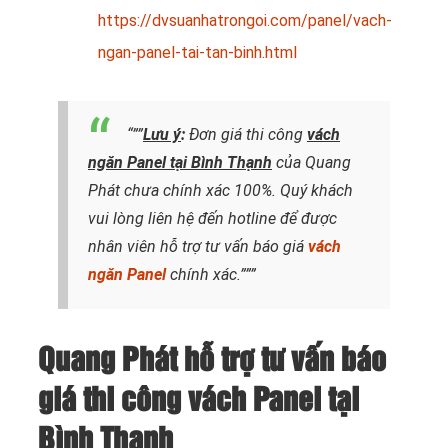
https://dvsuanhatrongoi.com/panel/vach-
ngan-panel-tai-tan-binh.html
“””
Lưu ý
:
Đơn giá thi công
vách
ngăn Panel tại Bình Thạnh
của Quang
Phát chưa chính xác 100%. Quý khách
vui lòng liên hệ đến hotline
để được
nhân viên hỗ trợ tư vấn báo giá
vách
ngăn Panel
chính xác.”””
Quang Phát hỗ trợ tư vấn báo
giá thi công vách Panel tại
Bình Thạnh