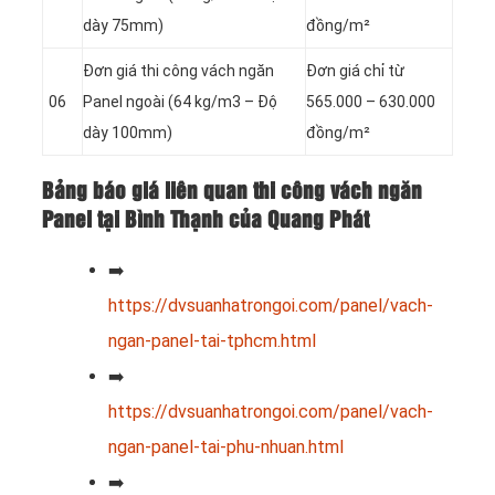
dày 75mm)
đồng/m²
Đơn giá thi công vách ngăn
Đơn giá chỉ từ
06
Panel
ngoài (64 kg/m3 – Độ
565.000 – 630.000
dày 100mm)
đồng/m²
Bảng báo giá liên quan thi công vách ngăn
Panel tại Bình Thạnh của Quang Phát
➡️
https://dvsuanhatrongoi.com/panel/vach-
ngan-panel-tai-tphcm.html
➡️
https://dvsuanhatrongoi.com/panel/vach-
ngan-panel-tai-phu-nhuan.html
➡️