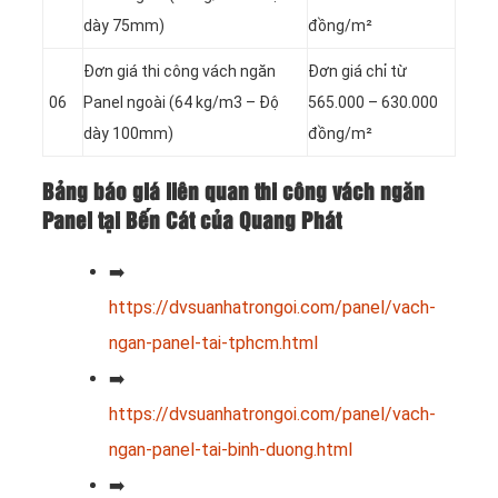
dày 75mm)
đồng/m²
Đơn giá thi công vách ngăn
Đơn giá chỉ từ
06
Panel
ngoài (64 kg/m3 – Độ
565.000 – 630.000
dày 100mm)
đồng/m²
Bảng báo giá liên quan thi công vách ngăn
Panel tại Bến Cát của Quang Phát
➡️
https://dvsuanhatrongoi.com/panel/vach-
ngan-panel-tai-tphcm.html
➡️
https://dvsuanhatrongoi.com/panel/vach-
ngan-panel-tai-binh-duong.html
➡️