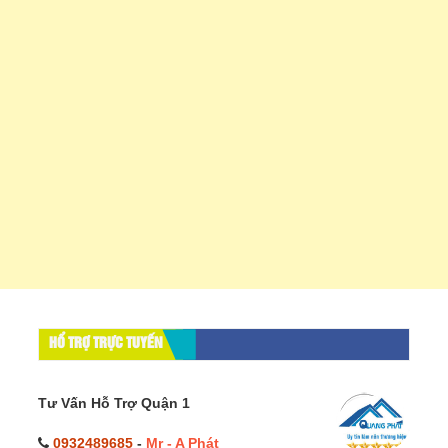
HỔ TRỢ TRỰC TUYẾN
Tư Vấn Hỗ Trợ Quận 1
0932489685
-
Mr - A Phát