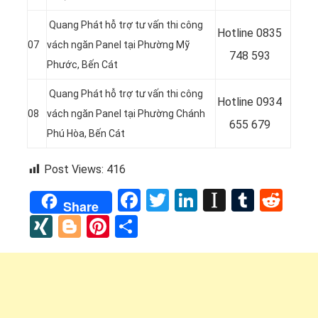
Quang Phát hỗ trợ tư vấn thi công
Hotline 0
835
07
vách ngăn Panel tại
Phường Mỹ
748 593
Phước
, Bến Cát
Quang Phát hỗ trợ tư vấn thi công
Hotline 0
934
08
vách ngăn Panel tại
Phường Chánh
655 679
Phú Hòa
, Bến Cát
Post Views:
416
Facebook
Twitter
LinkedIn
Instapap
Tumbl
Red
Share
XING
Blogger
Pinterest
Share