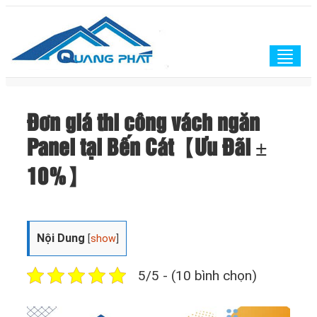
Togg
navig
Đơn giá thi công vách ngăn
Panel tại Bến Cát【Ưu Đãi ±
10%】
Nội Dung
[
show
]
5/5 - (10 bình chọn)