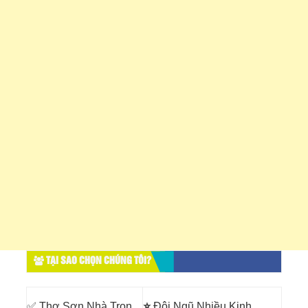
TẠI SAO CHỌN CHÚNG TÔI?
✅ Thợ Sơn Nhà Trọn
⭐
Đội Ngũ Nhiều Kinh