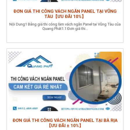
ĐƠN GIÁ THI CÔNG VÁCH NGĂN PANEL TẠI VŨNG
TÀU【ƯU ĐÃI 10%】
Nội Dung1 Bảng giá thi công làm vách ngăn Panel tại Vũng Tàu của
Quang Phát1.1 Đơn giá thi...
ĐƠN GIÁ THI CÔNG VÁCH NGĂN PANEL TẠI BÀ RỊA
【ƯU ĐÃI ± 10%】