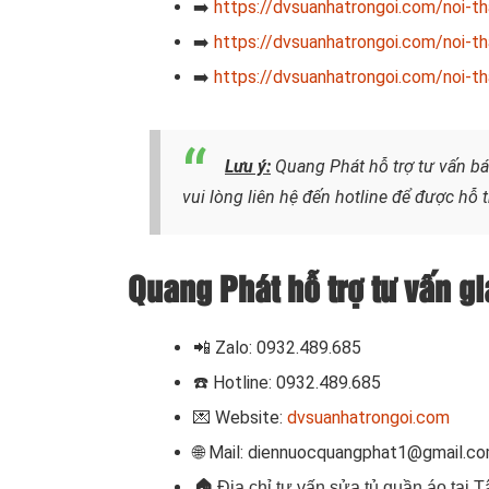
➡️
https://dvsuanhatrongoi.com/noi-t
➡️
https://dvsuanhatrongoi.com/noi-t
➡️
https://dvsuanhatrongoi.com/noi-th
Lưu ý:
Quang Phát hỗ trợ tư vấn b
vui lòng liên hệ đến hotline để được hỗ 
Quang Phát hỗ trợ tư vấn gi
📲 Zalo: 0932.489.685
☎️ Hotline: 0932.489.685
💌 Website:
dvsuanhatrongoi.com
🌐 Mail: diennuocquangphat1@gmail.c
🏠
Địa chỉ tư vấn sửa tủ quần áo tại 