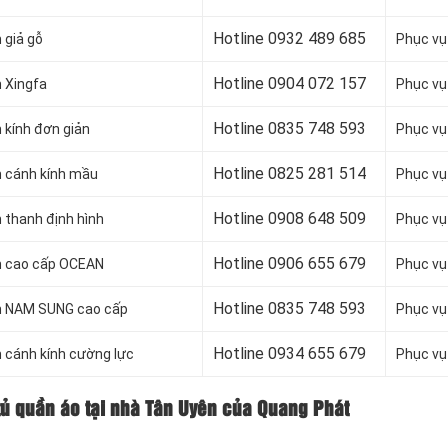
Hotline 0932 489 685
 giả gỗ
Phục vụ
Hotline 0904 072 157
 Xingfa
Phục vụ
Hotline 0835 748 593
kính đơn giản
Phục vụ
Hotline 0
825 281 514
 cánh kính mầu
Phục vụ
Hotline 0
908 648 509
 thanh định hình
Phục vụ
Hotline 0906 655 679
m cao cấp OCEAN
Phục vụ
Hotline 0
835 748 593
m NAM SUNG cao cấp
Phục vụ
Hotline 0
934 655 679
 cánh kính cường lực
Phục vụ
tủ quần áo tại nhà Tân Uyên của Quang Phát