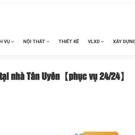
CH VỤ
NỘI THẤT
THIẾT KẾ
VLXD
XÂY DỰN
o tại nhà Tân Uyên【phục vụ 24/24】