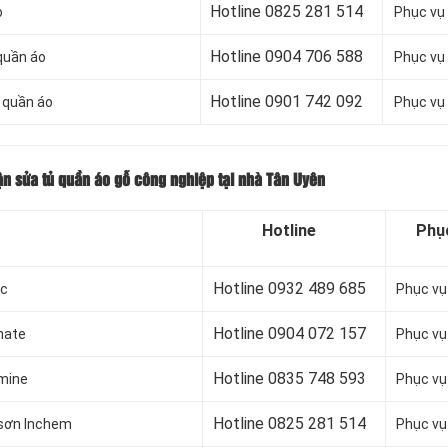
Hotline 0
825 281 514
o
Phục vụ
Hotline 0
904 706 588
quần áo
Phục vụ
Hotline 0
901 742 092
 quần áo
Phục vụ
n sửa tủ quần áo gỗ công nghiệp tại nhà Tân Uyên
Hotline
Phụ
Hotline 0932 489 685
ic
Phục vụ
Hotline 0904 072 157
nate
Phục vụ
Hotline 0835 748 593
mine
Phục vụ
Hotline 0
825 281 514
 sơn Inchem
Phục vụ