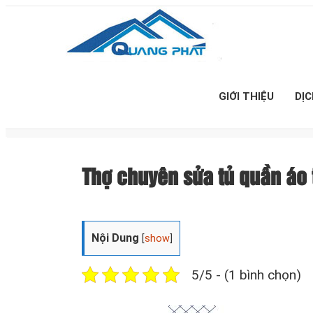
GIỚI THIỆU
DỊ
Thợ chuyên sửa tủ quần á
Nội Dung
[
show
]
5/5 - (1 bình chọn)