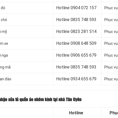
Hotline 0904 072 157
 đỏ
Phục vụ
Hotline 0835 748 593
 chó
Phục vụ
Hotline 0
825 281 514
i mỹ
Phục vụ
Hotline 0
908 648 509
ăm xe
Phục vụ
Hotline 0906 655 679
i nga
Phục vụ
Hotline 0
835 748 593
ong mã
Phục vụ
Hotline 0
934 655 679
oan đào
Phục vụ
hận sửa tủ quần áo nhôm kính tại nhà Tân Uyên
Hotline
Phụ