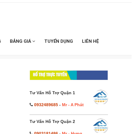
G
BẢNG GIÁ
TUYỂN DỤNG
LIÊN HỆ
HỔ TRỢ TRỰC TUYẾN
Tư Vấn Hỗ Trợ Quận 1
0932489685
-
Mr - A Phát
Tư Vấn Hỗ Trợ Quận 2
0903181486
-
Mr - Hưng