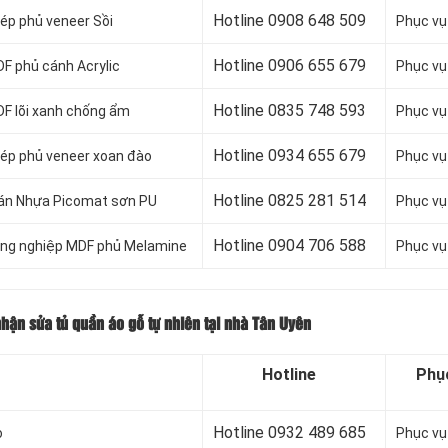
Hotline 0
908 648 509
ép phủ veneer Sồi
Phục vụ
Hotline 0906 655 679
F phủ cánh Acrylic
Phục vụ
Hotline 0
835 748 593
F lõi xanh chống ẩm
Phục vụ
Hotline 0
934 655 679
ép phủ veneer xoan đào
Phục vụ
Hotline 0
825 281 514
ván Nhựa Picomat sơn PU
Phục vụ
Hotline 0
904 706 588
ông nghiệp MDF phủ Melamine
Phục vụ
ận sửa tủ quần áo gỗ tự nhiên tại nhà Tân Uyên
Hotline
Phụ
Hotline 0932 489 685
o
Phục vụ