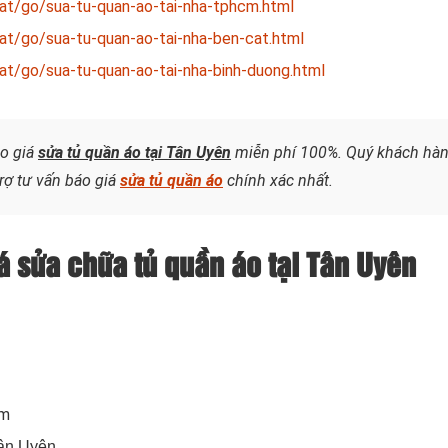
hat/go/sua-tu-quan-ao-tai-nha-tphcm.html
hat/go/sua-tu-quan-ao-tai-nha-ben-cat.html
at/go/sua-tu-quan-ao-tai-nha-binh-duong.html
áo giá
sửa tủ quần áo tại Tân Uyên
miễn phí 100%. Quý khách hà
trợ tư vấn báo giá
sửa tủ quần áo
chính xác nhất.
á sửa chữa tủ quần áo tại Tân Uyên
om
Tân Uyên