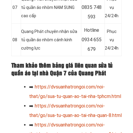
0
835 748
07
tủ quần áo nhôm NAM SUNG
vụ
cao cấp
24/24h
593
Hotline
Quang Phát chuyên nhận sửa
Phục
0
934 655
08
tủ quần áo nhôm cánh kính
vụ
cường lực
24/24h
679
Tham khảo thêm bảng giá liên quan sửa tủ
quần áo tại nhà Quận 7 của Quang Phát
➡️
https://dvsuanhatrongoi.com/noi-
that/go/sua-tu-quan-ao-tai-nha-tphcm.html
➡️
https://dvsuanhatrongoi.com/noi-
that/go/sua-tu-quan-ao-tai-nha-quan-8.html
➡️
https://dvsuanhatrongoi.com/noi-