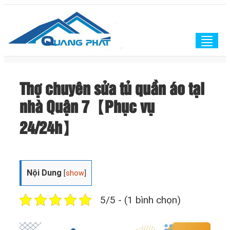
Togg
navig
Thợ chuyên sửa tủ quần áo tại
nhà Quận 7【Phục vụ
24/24h】
Nội Dung
[
show
]
5/5 - (1 bình chọn)