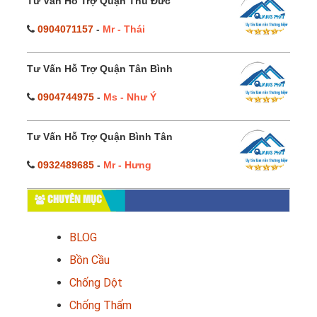
Tư Vấn Hỗ Trợ Quận Thủ Đức
0904071157
-
Mr - Thái
Tư Vấn Hỗ Trợ Quận Tân Bình
0904744975
-
Ms - Như Ý
Tư Vấn Hỗ Trợ Quận Bình Tân
0932489685
-
Mr - Hưng
CHUYÊN MỤC
BLOG
Bồn Cầu
Chống Dột
Chống Thấm