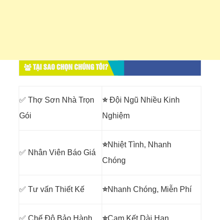
TẠI SAO CHỌN CHÚNG TÔI?
✅ Thợ Sơn Nhà Trọn
⭐
Đội Ngũ Nhiều Kinh
Gói
Nghiệm
⭐
Nhiệt Tình, Nhanh
✅ Nhân Viên Báo Giá
Chóng
✅ Tư vấn Thiết Kế
⭐
Nhanh Chóng, Miễn Phí
✅ Chế Độ Bảo Hành
⭐
Cam Kết Dài Hạn