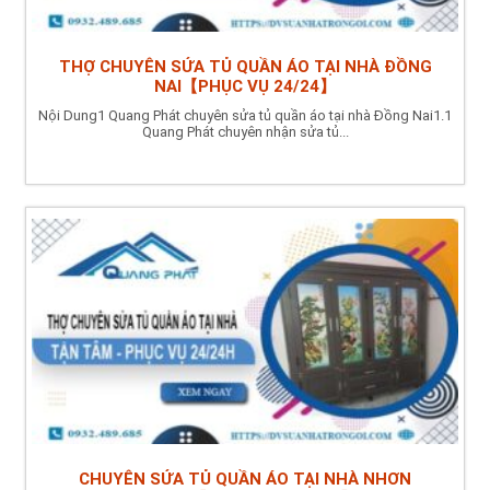
THỢ CHUYÊN SỬA TỦ QUẦN ÁO TẠI NHÀ ĐỒNG
NAI【PHỤC VỤ 24/24】
Nội Dung1 Quang Phát chuyên sửa tủ quần áo tại nhà Đồng Nai1.1
Quang Phát chuyên nhận sửa tủ...
CHUYÊN SỬA TỦ QUẦN ÁO TẠI NHÀ NHƠN