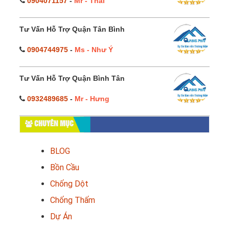
0904071157
-
Mr - Thái
Tư Vấn Hỗ Trợ Quận Tân Bình
0904744975
-
Ms - Như Ý
Tư Vấn Hỗ Trợ Quận Bình Tân
0932489685
-
Mr - Hưng
CHUYÊN MỤC
BLOG
Bồn Cầu
Chống Dột
Chống Thấm
Dự Án