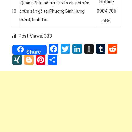
Hotline
Quang Phát hỗ trợ tư vấn chi phí sửa
0
904 706
10
chữa sàn gỗ tại Phường Bình Hưng
Hoà B
, Bình Tân
588
Post Views:
333
Facebook
Twitter
LinkedIn
Instapap
Tumbl
Red
Share
XING
Blogger
Pinterest
Share