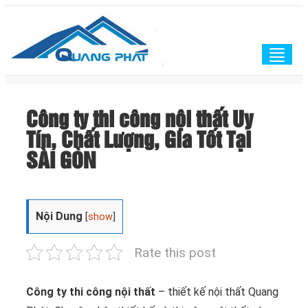
Togg
navig
Công ty thi công nội thất Uy
Tín, Chất Lượng, Gia Tốt Tại
SÀI GÒN
Nội Dung
[
show
]
Rate this post
Công ty thi công nội thất
– thiết kế nội thất Quang