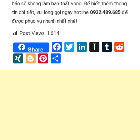
bảo sẽ không làm bạn thất vọng. Để biết thêm thông
tin chi tiết, vui lòng gọi ngay hotline
0932.489.685
để
được phục vụ nhanh nhất nhé!
Post Views:
1.614
Facebook
Twitter
LinkedIn
Instapap
Tumbl
Red
Share
XING
Blogger
Pinterest
Share