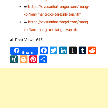
➡️
https://dvsuanhatrongoi.com/mang-
xoi/lam-mang-xoi-tai-binh-tan.html
➡️
https://dvsuanhatrongoi.com/mang-
xoi/lam-mang-xoi-tai-go-vap.html
Post Views:
615
Facebook
Twitter
LinkedIn
Instapap
Tumbl
Red
Share
XING
Blogger
Pinterest
Share