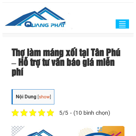
Togg
navig
Thợ làm máng xối tại Tân Phú
– Hỗ trợ tư vấn báo giá miễn
phí
Nội Dung
[
show
]
5/5 - (10 bình chọn)