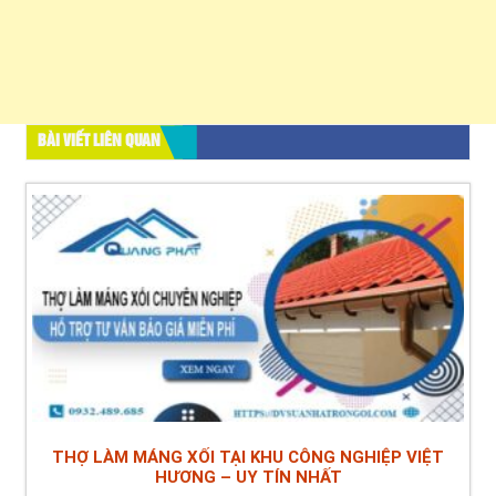
BÀI VIẾT LIÊN QUAN
THỢ LÀM MÁNG XỐI TẠI KHU CÔNG NGHIỆP VIỆT
HƯƠNG – UY TÍN NHẤT