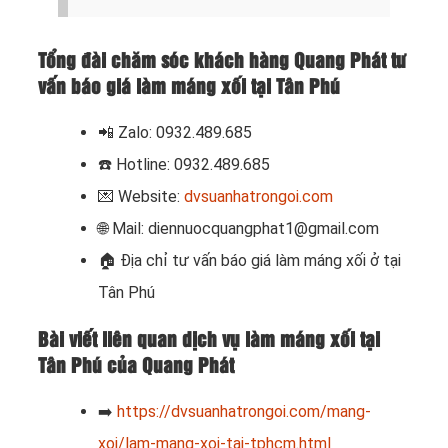
Tổng đài chăm sóc khách hàng Quang Phát tư
vấn báo giá làm máng xối tại Tân Phú
📲 Zalo: 0932.489.685
☎️ Hotline: 0932.489.685
💌 Website:
dvsuanhatrongoi.com
🌐 Mail: diennuocquangphat1@gmail.com
🏠
Địa chỉ tư vấn báo giá làm máng xối ở tại
Tân Phú
Bài viết liên quan dịch vụ làm máng xối tại
Tân Phú của Quang Phát
➡️
https://dvsuanhatrongoi.com/mang-
xoi/lam-mang-xoi-tai-tphcm.html