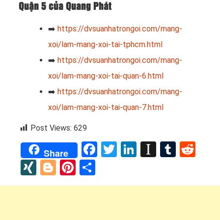
Quận 5 của Quang Phát
➡️
https://dvsuanhatrongoi.com/mang-
xoi/lam-mang-xoi-tai-tphcm.html
➡️
https://dvsuanhatrongoi.com/mang-
xoi/lam-mang-xoi-tai-quan-6.html
➡️
https://dvsuanhatrongoi.com/mang-
xoi/lam-mang-xoi-tai-quan-7.html
Post Views:
629
Facebook
Twitter
LinkedIn
Instapap
Tumbl
Red
Share
XING
Blogger
Pinterest
Share