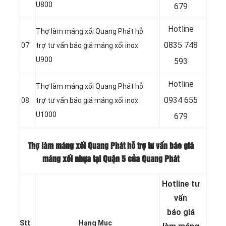
U800
679
Hotline
Thợ làm máng xối Quang Phát hỗ
0
835 748
07
trợ tư vấn báo giá máng xối inox
U900
593
Hotline
Thợ làm máng xối Quang Phát hỗ
0
934 655
08
trợ tư vấn báo giá máng xối inox
U1000
679
Thợ làm máng xối Quang Phát hỗ trợ tư vấn báo giá
máng xối nhựa tại Quận 5 của Quang Phát
Hotline tư
vấn
báo
giá
Stt
Hạng Mục