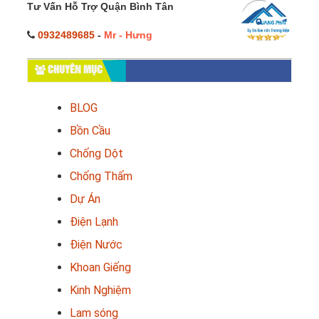
Tư Vấn Hỗ Trợ Quận Bình Tân
0932489685
-
Mr - Hưng
CHUYÊN MỤC
BLOG
Bồn Cầu
Chống Dột
Chống Thấm
Dự Án
Điện Lạnh
Điện Nước
Khoan Giếng
Kinh Nghiệm
Lam sóng