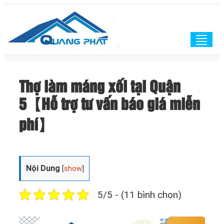
Togg
navig
Thợ làm máng xối tại Quận
5【Hỗ trợ tư vấn báo giá miễn
phí】
Nội Dung
[
show
]
5/5 - (11 bình chọn)