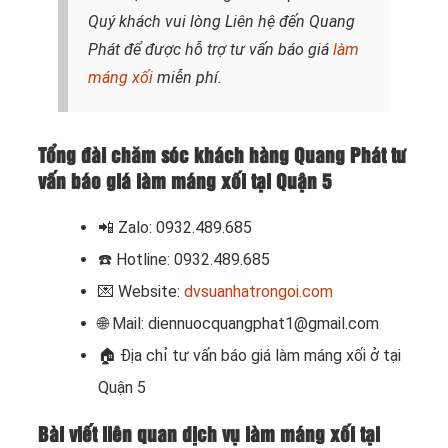
Quý khách vui lòng
Liên hệ
đến Quang
Phát để được hỗ trợ tư vấn báo giá
làm
máng xối
miễn phí.
Tổng đài chăm sóc khách hàng Quang Phát tư
vấn báo giá làm máng xối tại Quận 5
📲 Zalo: 0932.489.685
☎️ Hotline: 0932.489.685
💌 Website:
dvsuanhatrongoi.com
🌐 Mail: diennuocquangphat1@gmail.com
🏠
Địa chỉ tư vấn báo giá làm máng xối ở tại
Quận 5
Bài viết liên quan dịch vụ làm máng xối tại