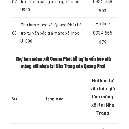
0
835 748
07
trợ tư vấn báo giá máng xối inox
U900
593
Hotline
Thợ làm máng xối Quang Phát hỗ
0
934 655
08
trợ tư vấn báo giá máng xối inox
U1000
679
Thợ làm máng xối Quang Phát hỗ trợ tư vấn báo giá
máng xối nhựa tại Nha Trang của Quang Phát
Hotline tư
vấn báo
giá
làm máng
Stt
Hạng Mục
xối tại Nha
Trang