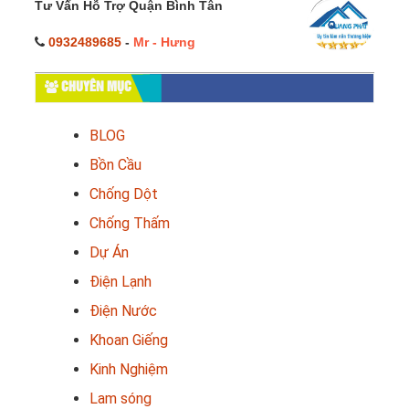
Tư Vấn Hỗ Trợ Quận Bình Tân
0932489685
-
Mr - Hưng
CHUYÊN MỤC
BLOG
Bồn Cầu
Chống Dột
Chống Thấm
Dự Án
Điện Lạnh
Điện Nước
Khoan Giếng
Kinh Nghiệm
Lam sóng