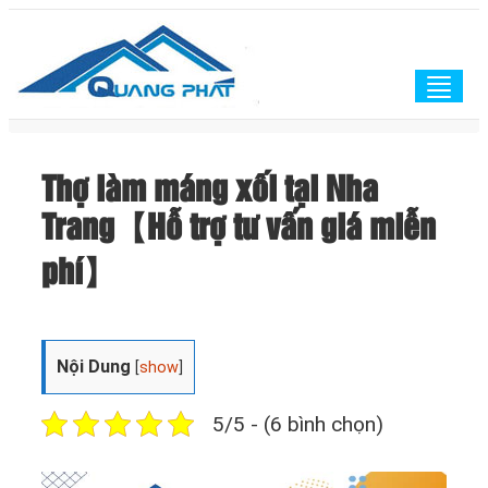
Togg
navig
Thợ làm máng xối tại Nha
Trang【Hỗ trợ tư vấn giá miễn
phí】
Nội Dung
[
show
]
5/5 - (6 bình chọn)