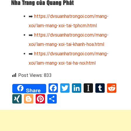
Nha Trang của Quang Phát
➡️
https://dvsuanhatrongoi.com/mang-
xoi/lam-mang-xoi-tai-tphcm.html
➡️
https://dvsuanhatrongoi.com/mang-
xoi/lam-mang-xoi-tai-khanh-hoa.html
➡️
https://dvsuanhatrongoi.com/mang-
xoi/lam-mang-xoi-tai-ha-noi.html
Post Views:
833
Facebook
Twitter
LinkedIn
Instapap
Tumbl
Red
Share
XING
Blogger
Pinterest
Share