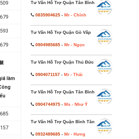
Tư Vấn Hỗ Trợ Quận Tân Bình
 509
0835904625
-
Mr - Chính
 679
 593
Tư Vấn Hỗ Trợ Quận Gò Vấp
 679
0904985685
-
Mr - Ngọc
Tư Vấn Hỗ Trợ Quận Thủ Đức
át
0904071157
-
Mr - Thái
iá làm
 Công
Tư Vấn Hỗ Trợ Quận Tân Bình
iểu
0904744975
-
Ms - Như Ý
 685
Tư Vấn Hỗ Trợ Quận Bình Tân
 157
0932489685
-
Mr - Hưng