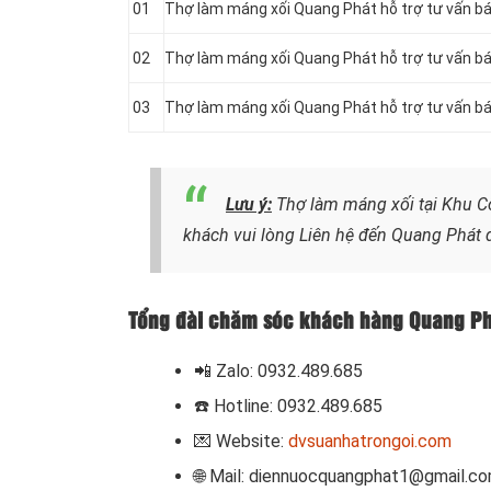
01
Thợ làm máng xối Quang Phát hỗ trợ tư vấn bá
02
Thợ làm máng xối Quang Phát hỗ trợ tư vấn bá
03
Thợ làm máng xối Quang Phát hỗ trợ tư vấn bá
Lưu ý:
Thợ làm máng xối tại Khu Cô
khách vui lòng
Liên hệ
đến Quang Phát đ
Tổng đài chăm sóc khách hàng Quang Phá
📲 Zalo: 0932.489.685
☎️ Hotline: 0932.489.685
💌 Website:
dvsuanhatrongoi.com
🌐 Mail: diennuocquangphat1@gmail.c