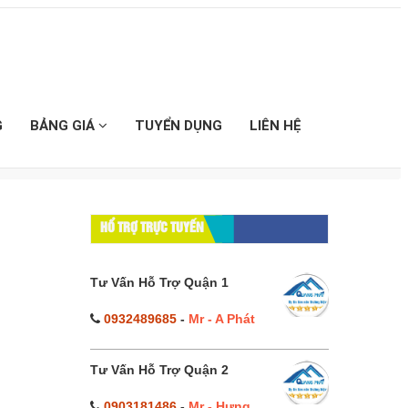
G
BẢNG GIÁ
TUYỂN DỤNG
LIÊN HỆ
HỔ TRỢ TRỰC TUYẾN
Tư Vấn Hỗ Trợ Quận 1
0932489685
-
Mr - A Phát
Tư Vấn Hỗ Trợ Quận 2
0903181486
-
Mr - Hưng