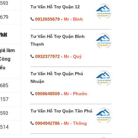
 593
Tư Vấn Hỗ Trợ Quận 12
 679
0912655679
-
Mr - Bình
Phát
Tư Vấn Hỗ Trợ Quận Bình
Thạnh
iá làm
0932377972
-
Mr - Quý
 Công
iểu
Tư Vấn Hỗ Trợ Quận Phú
Nhuận
 685
0908648509
-
Mr - Phước
 157
Tư Vấn Hỗ Trợ Quận Tân Phú
 593
0904942786
-
Mr - Thông
 514