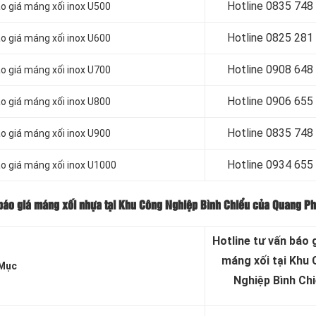
Hotline 0835 748
o giá máng xối inox U500
Hotline 0
825 281
o giá máng xối inox U600
Hotline 0
908 648
o giá máng xối inox U700
Hotline 0906 655
o giá máng xối inox U800
Hotline 0
835 748
o giá máng xối inox U900
Hotline 0
934 655
o giá máng xối inox U1000
 báo giá máng xối nhựa tại Khu Công Nghiệp Bình Chiểu của Quang Ph
Hotline tư vấn báo
g
máng xối tại Khu
Mục
Nghiệp Bình Ch