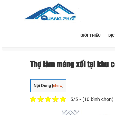
GIỚI THIỆU
DỊ
Thợ làm máng xối tại khu c
Nội Dung
[
show
]
5/5 - (10 bình chọn)