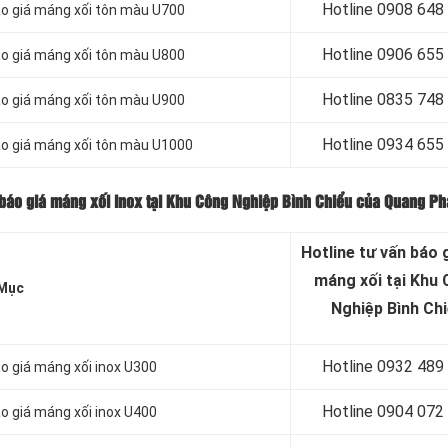
Hotline 0
908 648
áo giá máng xối tôn màu U700
Hotline 0906 655
áo giá máng xối tôn màu U800
Hotline 0
835 748
áo giá máng xối tôn màu U900
Hotline 0
934 655
áo giá máng xối tôn màu U1000
 báo giá máng xối inox tại Khu Công Nghiệp Bình Chiểu của Quang Ph
Hotline tư vấn báo
g
máng xối tại Khu
Mục
Nghiệp Bình Ch
Hotline 0932 489
o giá máng xối inox U300
Hotline 0904 072
o giá máng xối inox U400