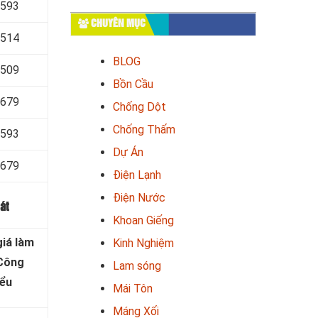
 593
CHUYÊN MỤC
 514
BLOG
 509
Bồn Cầu
 679
Chống Dột
Chống Thấm
 593
Dự Án
 679
Điện Lạnh
Điện Nước
át
Khoan Giếng
iá làm
Kinh Nghiệm
 Công
Lam sóng
iểu
Mái Tôn
Máng Xối