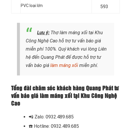
PVC loại lớn
593
Lưu ý:
Thợ làm máng xối tại Khu
Công Nghệ Cao hỗ trợ tư vấn báo giá
miễn phí 100%. Quý khách vui lòng
Liên
hệ
đến Quang Phát để được hỗ trợ tư
vấn báo giá
làm máng xối
miễn phí.
Tổng đài chăm sóc khách hàng Quang Phát tư
vấn báo giá làm máng xối tại Khu Công Nghệ
Cao
📲 Zalo: 0932.489.685
☎️ Hotline: 0932.489.685