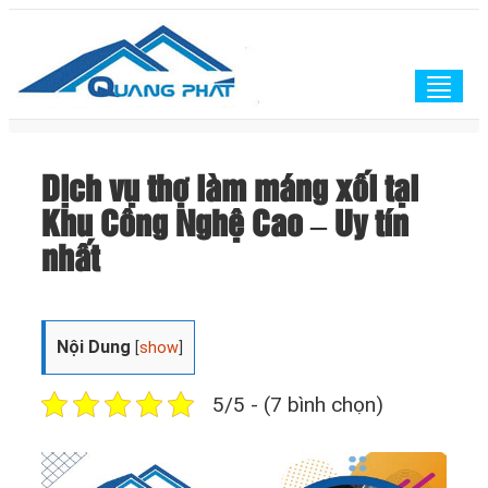
Togg
navig
Dịch vụ thợ làm máng xối tại
Khu Công Nghệ Cao – Uy tín
nhất
Nội Dung
[
show
]
5/5 - (7 bình chọn)