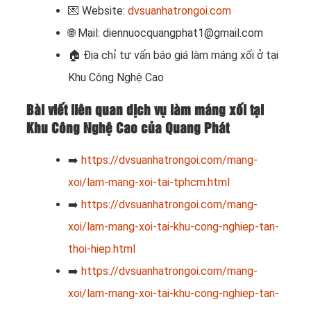
💌 Website:
dvsuanhatrongoi.com
🌐 Mail: diennuocquangphat1@gmail.com
🏠
Địa chỉ tư vấn báo giá làm máng xối ở tại
Khu Công Nghệ Cao
Bài viết liên quan dịch vụ làm máng xối tại
Khu Công Nghệ Cao của Quang Phát
➡️
https://dvsuanhatrongoi.com/mang-
xoi/lam-mang-xoi-tai-tphcm.html
➡️
https://dvsuanhatrongoi.com/mang-
xoi/lam-mang-xoi-tai-khu-cong-nghiep-tan-
thoi-hiep.html
➡️
https://dvsuanhatrongoi.com/mang-
xoi/lam-mang-xoi-tai-khu-cong-nghiep-tan-