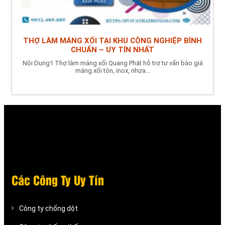
THỢ LÀM MÁNG XỐI TẠI KHU CÔNG NGHIỆP BÌNH
CHUẨN – UY TÍN NHẤT
Nội Dung1 Thợ làm máng xối Quang Phát hỗ trợ tư vấn báo giá
máng xối tôn, inox, nhựa...
Các Công Ty Uy Tín
Công ty chống dột