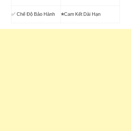
✅ Chế Độ Bảo Hành
⭐
Cam Kết Dài Hạn