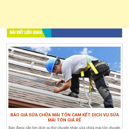
BÀI VIẾT LIÊN QUAN
BÁO GIÁ SỬA CHỮA MÁI TÔN CAM KẾT DỊCH VỤ SỬA
MÁI TÔN GIÁ RẺ
Bạn đang cần tìm dịch vụ thợ chuyên nhận sửa chữa mái tôn chuyên