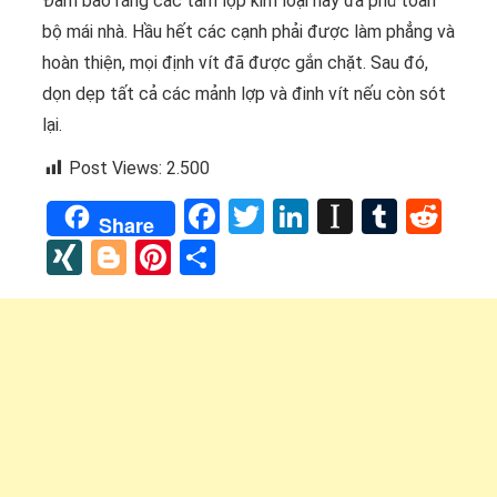
Đảm bảo rằng các tấm lợp kim loại này đã phủ toàn
bộ mái nhà. Hầu hết các cạnh phải được làm phẳng và
hoàn thiện, mọi định vít đã được gắn chặt. Sau đó,
dọn dẹp tất cả các mảnh lợp và đinh vít nếu còn sót
lại.
Post Views:
2.500
Facebook
Twitter
LinkedIn
Instapap
Tumbl
Red
Share
XING
Blogger
Pinterest
Share