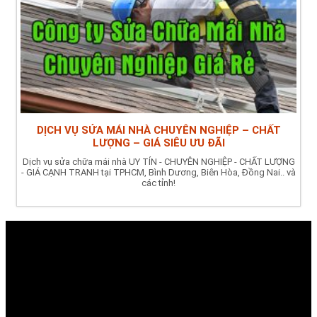
DỊCH VỤ SỬA MÁI NHÀ CHUYÊN NGHIỆP – CHẤT
LƯỢNG – GIÁ SIÊU ƯU ĐÃI
Dịch vụ sửa chữa mái nhà UY TÍN - CHUYÊN NGHIỆP - CHẤT LƯỢNG
- GIÁ CẠNH TRANH tại TPHCM, Bình Dương, Biên Hòa, Đồng Nai.. và
các tỉnh!