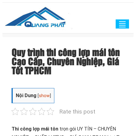
Togg
navig
Quy trình thi công lợp mái tôn
Cao Cấp, Chuyên Nghiệp, Giá
Tốt TPHCM
Nội Dung
[
show
]
Rate this post
Thi công lợp mái tôn
trọn gói UY TÍN – CHUYÊN