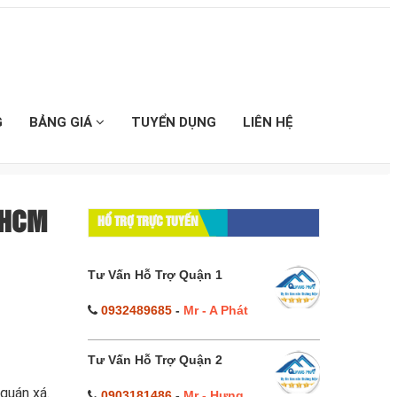
G
BẢNG GIÁ
TUYỂN DỤNG
LIÊN HỆ
TPHCM
HỔ TRỢ TRỰC TUYẾN
Tư Vấn Hỗ Trợ Quận 1
0932489685
-
Mr - A Phát
Tư Vấn Hỗ Trợ Quận 2
quán xá.
0903181486
-
Mr - Hưng