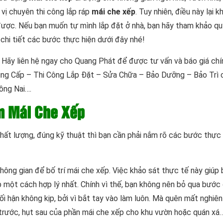
vị chuyên thi công lắp ráp
mái che xếp
. Tuy nhiên, điều này lại 
được. Nếu bạn muốn tự mình lắp đặt ở nhà, bạn hãy tham khảo qu
hi tiết các bước thực hiện dưới đây nhé!
. Hãy liên hệ ngay cho Quang Phát để được tư vấn và báo giá chí
ung Cấp – Thi Công Lắp Đặt – Sửa Chữa – Bảo Dưỡng – Bảo Trì c
ồng Nai….
m Mái Che Xếp
hất lượng, đúng kỹ thuật thì bạn cần phải nắm rõ các bước thực
hông gian để bố trí mái che xếp. Việc khảo sát thực tế này giúp
 một cách hợp lý nhất. Chính vì thế, bạn không nên bỏ qua bước
ối hận không kịp, bởi vì bắt tay vào làm luôn. Mà quên mất nghiên
 trước, hụt sau của phần mái che xếp cho khu vườn hoặc quán xá…