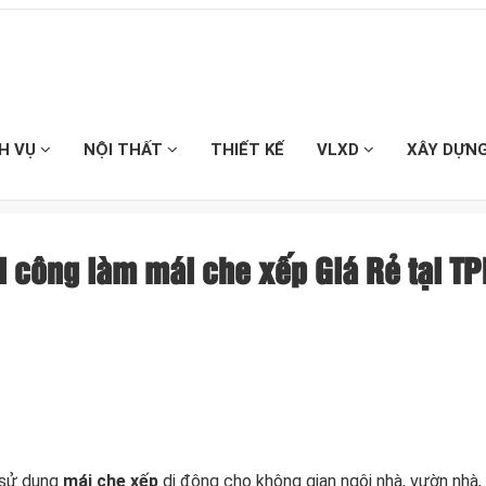
CH VỤ
NỘI THẤT
THIẾT KẾ
VLXD
XÂY DỰN
i công làm mái che xếp Giá Rẻ tại 
 sử dụng
mái che xếp
di động cho không gian ngôi nhà, vườn nhà, 