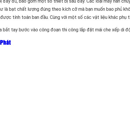
bị đầy đủ, bao gồm một số thiết bị sau đây. Các loại máy hàn chu
hư là bạt chất lượng đúng theo kích cỡ mà bạn muốn bao phủ khô
 được tính toán ban đầu. Cùng với một số các vật liệu khác phụ 
ta bắt tay bước vào công đoạn thi công lắp đặt mái che xếp di đ
 Phát