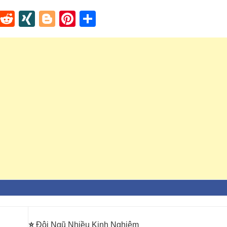
In
tapaper
Tumblr
Reddit
XING
Blogger
Pinterest
Share
⭐
Đội Ngũ Nhiều Kinh Nghiệm