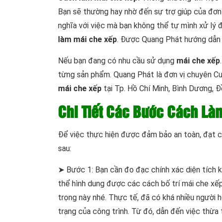
Bạn sẽ thường hay nhờ đến sự trợ giúp của đơn 
nghĩa với việc mà bạn không thể tự mình xử lý 
làm mái che xếp
. Được Quang Phát hướng dẫn c
Nếu bạn đang có nhu cầu sử dụng
mái che xếp
từng sản phẩm. Quang Phát là đơn vị chuyên C
mái che xếp
tại Tp. Hồ Chí Minh, Bình Dương, Đ
Chi Tiết Các Bước Cách Là
Để việc thực hiện được đảm bảo an toàn, đạt c
sau:
➤ Bước 1: Bạn cần đo đạc chính xác diện tích k
thể hình dung được các cách bố trí mái che xếp
trọng này nhé. Thực tế, đã có khá nhiều người h
trạng của công trình. Từ đó, dẫn đến việc thừa