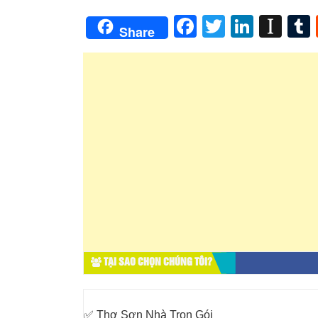
Facebook
Twitter
Linked
Ins
Share
TẠI SAO CHỌN CHÚNG TÔI?
✅ Thợ Sơn Nhà Trọn Gói