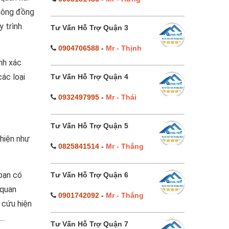
không đồng
y trình
Tư Vấn Hỗ Trợ Quận 3
0904706588
-
Mr - Thịnh
nh xác
ác loại
Tư Vấn Hỗ Trợ Quận 4
0932497995
-
Mr - Thái
Tư Vấn Hỗ Trợ Quận 5
 hiện như
0825841514
-
Mr - Thắng
 bạn có
Tư Vấn Hỗ Trợ Quận 6
 quan
0901742092
-
Mr - Thắng
 cứu hiện
..
Tư Vấn Hỗ Trợ Quận 7