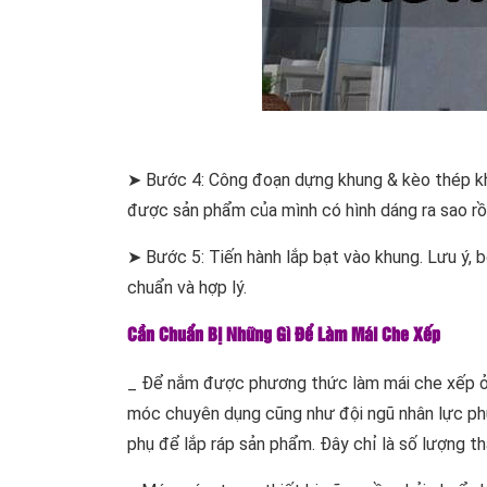
➤ Bước 4: Công đoạn dựng khung & kèo thép khở
được sản phẩm của mình có hình dáng ra sao rồi
➤ Bước 5: Tiến hành lắp bạt vào khung. Lưu ý, b
chuẩn và hợp lý.
Cần Chuẩn Bị Những Gì Để Làm Mái Che Xếp
_ Để nắm được phương thức làm mái che xếp ở nh
móc chuyên dụng cũng như đội ngũ nhân lực phụ
phụ để lắp ráp sản phẩm. Đây chỉ là số lượng th