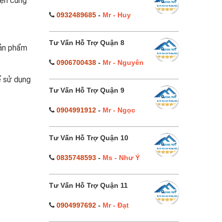
yện cùng
0932489685
-
Mr - Huy
Tư Vấn Hỗ Trợ Quận 8
sản phẩm
0906700438
-
Mr - Nguyên
ể sử dụng
Tư Vấn Hỗ Trợ Quận 9
0904991912
-
Mr - Ngọc
Tư Vấn Hỗ Trợ Quận 10
0835748593
-
Ms - Như Ý
Tư Vấn Hỗ Trợ Quận 11
0904997692
-
Mr - Đạt