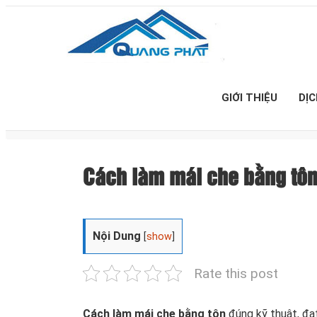
GIỚI THIỆU
DỊ
Cách làm mái che bằng tôn
Nội Dung
[
show
]
Rate this post
Cách làm mái che bằng tôn
đúng kỹ thuật, đạ