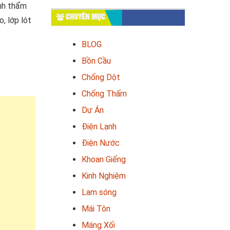
ính thẩm
CHUYÊN MỤC
, lớp lót
BLOG
Bồn Cầu
Chống Dột
Chống Thấm
Dự Án
Điện Lạnh
Điện Nước
Khoan Giếng
Kinh Nghiệm
Lam sóng
Mái Tôn
Máng Xối