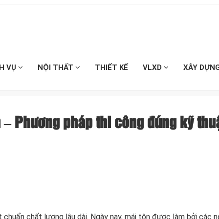
CH VỤ
NỘI THẤT
THIẾT KẾ
VLXD
XÂY DỰN
 – Phương pháp thi công đúng kỹ thu
t chuẩn chất lượng lâu dài. Ngày nay, mái tôn được làm bởi các n