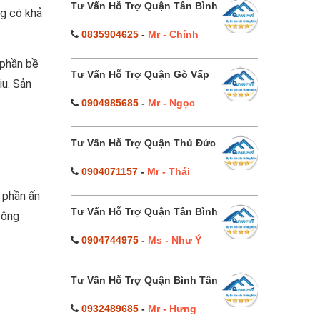
Tư Vấn Hỗ Trợ Quận Tân Bình
ng có khả
0835904625
-
Mr - Chính
 phần bề
Tư Vấn Hỗ Trợ Quận Gò Vấp
ịu. Sản
0904985685
-
Mr - Ngọc
Tư Vấn Hỗ Trợ Quận Thủ Đức
0904071157
-
Mr - Thái
 phần ấn
Tư Vấn Hỗ Trợ Quận Tân Bình
động
0904744975
-
Ms - Như Ý
Tư Vấn Hỗ Trợ Quận Bình Tân
0932489685
-
Mr - Hưng