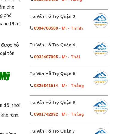
hẩm che
ng phổ
Tư Vấn Hỗ Trợ Quận 3
Quang Phát
0904706588
-
Mr - Thịnh
ể được hỗ
Tư Vấn Hỗ Trợ Quận 4
oại tôn
0932497995
-
Mr - Thái
Tư Vấn Hỗ Trợ Quận 5
 Mỹ
0825841514
-
Mr - Thắng
Tư Vấn Hỗ Trợ Quận 6
n đổi thời
0901742092
-
Mr - Thắng
khe rãnh.
Tư Vấn Hỗ Trợ Quận 7