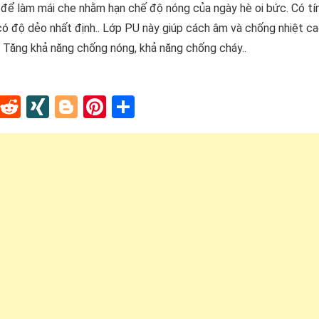
i để làm mái che nhằm hạn chế độ nóng của ngày hè oi bức. Có t
có độ dẻo nhất định.. Lớp PU này giúp cách âm và chống nhiệt cao
. Tăng khả năng chống nóng, khả năng chống cháy..
In
tapaper
Tumblr
Reddit
XING
Blogger
Pinterest
Share