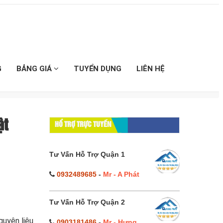
G
BẢNG GIÁ
TUYỂN DỤNG
LIÊN HỆ
ật
HỔ TRỢ TRỰC TUYẾN
Tư Vấn Hỗ Trợ Quận 1
0932489685
-
Mr - A Phát
Tư Vấn Hỗ Trợ Quận 2
guyên liệu
0903181486
-
Mr - Hưng