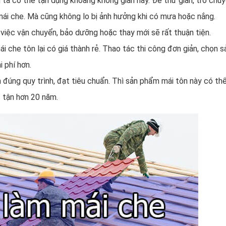
ta có thể tận dụng khoảng không gian này. Để thư giãn, trò chu
mái che. Mà cũng không lo bị ảnh hưởng khi có mưa hoặc nắng.
việc vận chuyển, bảo dưỡng hoặc thay mới sẽ rất thuận tiện.
ái che tôn lại có giá thành rẻ. Thao tác thi công đơn giản, chọn 
i phí hơn.
 đúng quy trình, đạt tiêu chuẩn. Thì sản phẩm mái tôn này có th
c tận hơn 20 năm.