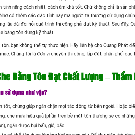
tính năng cách nhiệt, cách âm khá tốt. Chứ không chỉ là sản p
 Nhờ có thêm các đặc tính này mà người ta thường sử dụng chú
g lâu dài đòi hỏi quá trình thi công phải đạt kỹ thuật. Sau đây, 
e bằng tôn đúng kỹ thuật.
 tôn, bạn không thể tự thực hiện. Hãy liên hệ cho Quang Phát đ
ục. Chúng tôi là đơn vị chuyên thi công, lắp đặt, phân phối các l
he Bằng Tôn Đạt Chất Lượng – Thẩm
ng sử dụng như vậy?
n tốt, chúng giúp ngăn chặn mọi tác động từ bên ngoài. Hoặc biế
ắng, che mưa hiệu quả (phần trên bề mặt tôn thường sẽ có những 
ơn), ngăn được bụi bẩn, gió, bão…