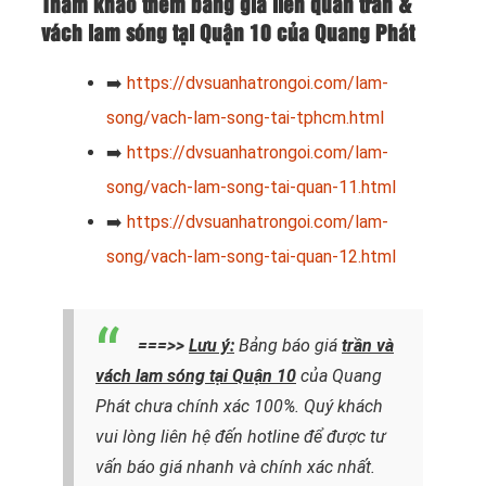
Tham khảo thêm bảng giá liên quan trần &
vách lam sóng tại Quận 10 của Quang Phát
➡️
https://dvsuanhatrongoi.com/lam-
song/vach-lam-song-tai-tphcm.html
➡️
https://dvsuanhatrongoi.com/lam-
song/vach-lam-song-tai-quan-11.html
➡️
https://dvsuanhatrongoi.com/lam-
song/vach-lam-song-tai-quan-12.html
===>>
Lưu ý:
Bảng báo giá
trần và
vách lam sóng tại Quận 10
của Quang
Phát chưa chính xác 100%. Quý khách
vui lòng liên hệ đến hotline để được tư
vấn báo giá nhanh và chính xác nhất.