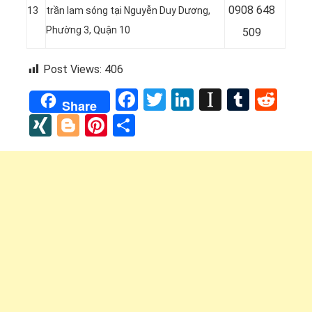
0
908 648
13
trần lam sóng tại
Nguyễn Duy Dương,
Phường 3, Quận 10
509
Post Views:
406
Facebook
Twitter
LinkedIn
Instapap
Tumbl
Red
Share
XING
Blogger
Pinterest
Share