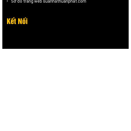
Sơ đồ trang web suanhathuanphat.com
Kết Nối