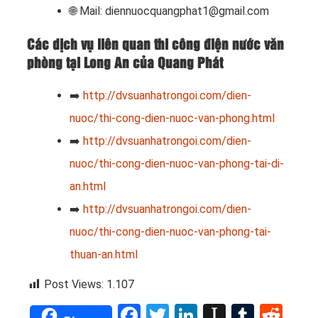
🌐 Mail: diennuocquangphat1@gmail.com
Các dịch vụ liên quan thi công điện nước văn
phòng tại Long An của Quang Phát
➡️
http://dvsuanhatrongoi.com/dien-
nuoc/thi-cong-dien-nuoc-van-phong.html
➡️
http://dvsuanhatrongoi.com/dien-
nuoc/thi-cong-dien-nuoc-van-phong-tai-di-
an.html
➡️
http://dvsuanhatrongoi.com/dien-
nuoc/thi-cong-dien-nuoc-van-phong-tai-
thuan-an.html
Post Views:
1.107
Facebook
Twitter
LinkedIn
Instapap
Tumbl
Red