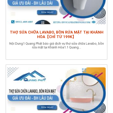
THỢ SỬA CHỮA LAVABO, BỒN RỬA MẶT TẠI KHÁNH
HÒA【CHỈ TỪ 199K】
Nội Dung1 Quang Phát báo giá dịch vụ thợ sửa chữa Lavabo, bồn
rửa mặt tại Khánh Hòa1.1 Quang...