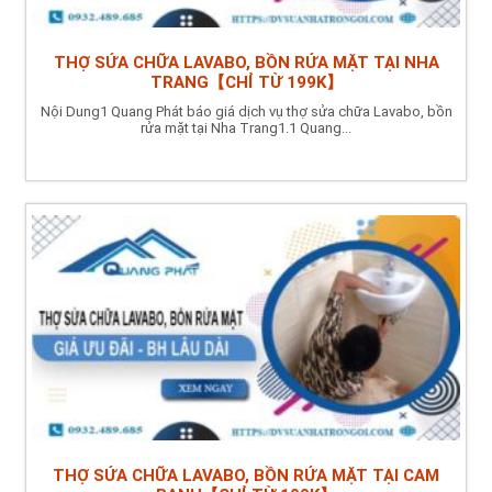
THỢ SỬA CHỮA LAVABO, BỒN RỬA MẶT TẠI NHA
TRANG【CHỈ TỪ 199K】
Nội Dung1 Quang Phát báo giá dịch vụ thợ sửa chữa Lavabo, bồn
rửa mặt tại Nha Trang1.1 Quang...
THỢ SỬA CHỮA LAVABO, BỒN RỬA MẶT TẠI CAM