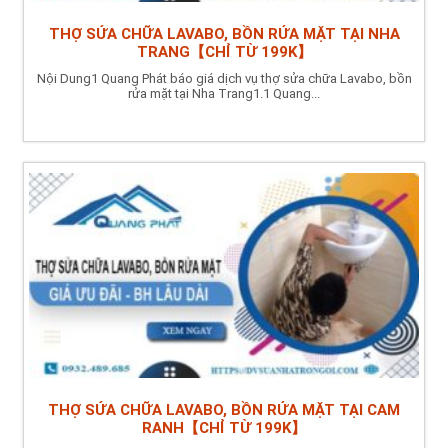
THỢ SỬA CHỮA LAVABO, BỒN RỬA MẶT TẠI NHA
TRANG【CHỈ TỪ 199K】
Nội Dung1 Quang Phát báo giá dịch vụ thợ sửa chữa Lavabo, bồn
rửa mặt tại Nha Trang1.1 Quang...
THỢ SỬA CHỮA LAVABO, BỒN RỬA MẶT TẠI CAM
RANH【CHỈ TỪ 199K】