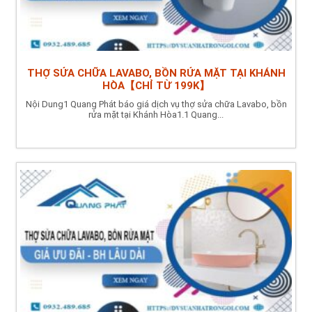
THỢ SỬA CHỮA LAVABO, BỒN RỬA MẶT TẠI KHÁNH
HÒA【CHỈ TỪ 199K】
Nội Dung1 Quang Phát báo giá dịch vụ thợ sửa chữa Lavabo, bồn
rửa mặt tại Khánh Hòa1.1 Quang...