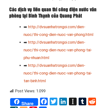
Các dịch vụ liên quan thi công điện nước văn
phòng tại Bình Thạnh của Quang Phát
➡️
http://dvsuanhatrongoi.com/dien-
nuoc/thi-cong-dien-nuoc-van-phong.html
➡️
http://dvsuanhatrongoi.com/dien-
nuoc/thi-cong-dien-nuoc-van-phong-tai-
phu-nhuan.html
➡️
http://dvsuanhatrongoi.com/dien-
nuoc/thi-cong-dien-nuoc-van-phong-tai-
tan-binh.html
Post Views:
1.099
Facebook
Twitter
LinkedIn
Instapap
Tumbl
Red
Share