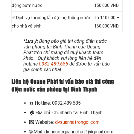
động bơm nước
150.000 VNĐ
✅ Dịch vụ thi công
lắp đặt hệ thống nước
Từ 110.000 –
cho nhà vệ sinh
160.000 VNĐ
*Lưu ý:
Bảng báo giá thi công điện nước
văn phòng tại Bình Thạnh của Quang
Phát trên chỉ mang đẻ quý khách tham
khảo… Quý khách vui lòng liên hệ đến
hotline
0932.489.685
để được tư vấn báo
giá chính xác nhất.
Liên hệ Quang Phát tư vấn báo giá thi công
điện nước văn phòng tại Bình Thạnh
☎️ Hotline: 0932.489.685
🏠 Địa chỉ: Chi nhánh tại Bình Thạnh
💌 Website:
dvsuanhatrongoi.com
🌐 Mail: diennuocquangphat1@gmail.com