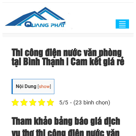
Togg
navig
Thi công điện nước văn phòng
tại Bình Thạnh | Cam kết giá rẻ
Nội Dung
[
show
]
5/5 - (23 bình chọn)
Tham khảo bảng báo giá dịch
vụ thợ thi công điện nước văn