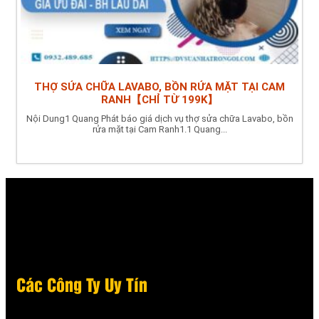
THỢ SỬA CHỮA LAVABO, BỒN RỬA MẶT TẠI CAM
RANH【CHỈ TỪ 199K】
Nội Dung1 Quang Phát báo giá dịch vụ thợ sửa chữa Lavabo, bồn
rửa mặt tại Cam Ranh1.1 Quang...
Các Công Ty Uy Tín