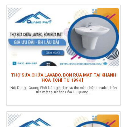
THỢ SỬA CHỮA LAVABO, BỒN RỬA MẶT TẠI KHÁNH
HÒA【CHỈ TỪ 199K】
Nội Dung1 Quang Phát báo giá dịch vụ thợ sửa chữa Lavabo, bồn
rửa mặt tại Khánh Hòa1.1 Quang...