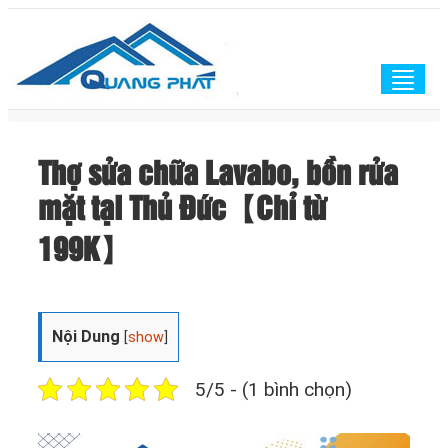
Togg
navig
Thợ sửa chữa Lavabo, bồn rửa
mặt tại Thủ Đức【Chỉ từ
199K】
Nội Dung
[
show
]
5/5 - (1 bình chọn)