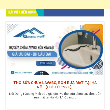
BÀI VIẾT LIÊN QUAN
THỢ SỬA CHỮA LAVABO, BỒN RỬA MẶT TẠI HÀ
NỘI【CHỈ TỪ 199K】
Nội Dung1 Quang Phát báo giá dịch vụ thợ sửa chữa Lavabo, bồn
rửa mặt tại Hà Nội1.1 Quang...