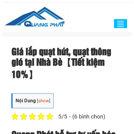
Togg
navig
Giá lắp quạt hút, quạt thông
gió tại Nhà Bè【Tiết kiệm
10%】
Nội Dung
[
show
]
5/5 - (6 bình chọn)