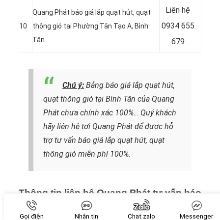
Liên hệ
Quang Phát báo giá lắp quạt hút, quạt
0934 655
10
thông gió tại Phường Tân Tạo A, Bình
Tân
679
Chú ý:
Bảng báo giá lắp quạt hút,
quạt thông gió tại Bình Tân của Quang
Phát chưa chính xác 100%…
Quý khách
hãy liên hệ tơi Quang Phát
để được hỗ
trợ tư vấn báo giá lắp quạt hút, quạt
thông gió miễn phí 100%.
Thông tin liên hệ Quang Phát tư vấn báo
giá lắp quạt hút, quạt thông gió tại Bình
Gọi điện
Nhắn tin
Chat zalo
Messenger
Tân