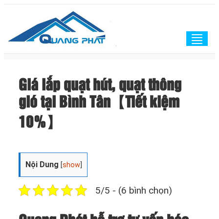
Togg
navig
Giá lắp quạt hút, quạt thông
gió tại Bình Tân【Tiết kiệm
10%】
Nội Dung
[
show
]
5/5 - (6 bình chọn)