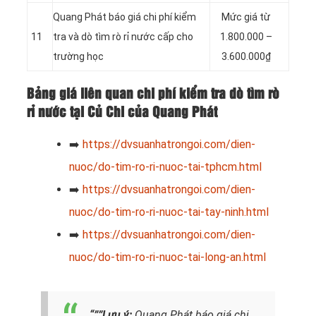
Quang Phát báo giá chi phí kiểm
Mức giá từ
11
tra và dò tìm rò rỉ nước cấp cho
1.800.000 –
trường học
3.600.000₫
Bảng giá liên quan chi phí kiểm tra dò tìm rò
rỉ nước tại Củ Chi của Quang Phát
➡️
https://dvsuanhatrongoi.com/dien-
nuoc/do-tim-ro-ri-nuoc-tai-tphcm.html
➡️
https://dvsuanhatrongoi.com/dien-
nuoc/do-tim-ro-ri-nuoc-tai-tay-ninh.html
➡️
https://dvsuanhatrongoi.com/dien-
nuoc/do-tim-ro-ri-nuoc-tai-long-an.html
“””Lưu ý:
Quang Phát báo giá chi