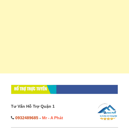
HỔ TRỢ TRỰC TUYẾN
Tư Vấn Hỗ Trợ Quận 1
0932489685
-
Mr - A Phát