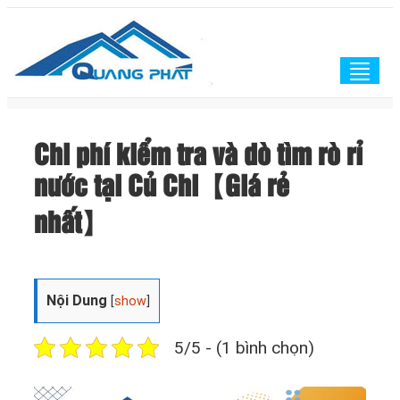
Togg
navig
Chi phí kiểm tra và dò tìm rò rỉ
nước tại Củ Chi【Giá rẻ
nhất】
Nội Dung
[
show
]
5/5 - (1 bình chọn)