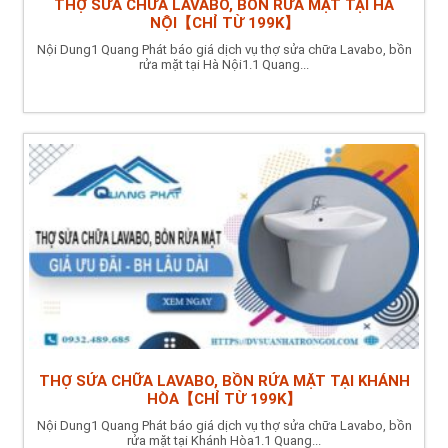
THỢ SỬA CHỮA LAVABO, BỒN RỬA MẶT TẠI HÀ
NỘI【CHỈ TỪ 199K】
Nội Dung1 Quang Phát báo giá dịch vụ thợ sửa chữa Lavabo, bồn
rửa mặt tại Hà Nội1.1 Quang...
THỢ SỬA CHỮA LAVABO, BỒN RỬA MẶT TẠI KHÁNH
HÒA【CHỈ TỪ 199K】
Nội Dung1 Quang Phát báo giá dịch vụ thợ sửa chữa Lavabo, bồn
rửa mặt tại Khánh Hòa1.1 Quang...