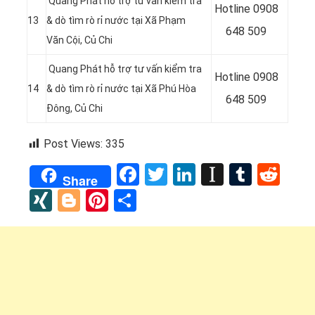
Quang Phát hỗ trợ tư vấn kiểm tra
Hotline 0
908
13
& dò tìm rò rỉ nước tại Xã Phạm
648 509
Văn Cội, Củ Chi
Quang Phát hỗ trợ tư vấn kiểm tra
Hotline 0908
14
& dò tìm rò rỉ nước tại Xã Phú Hòa
648 509
Đông
, Củ Chi
Post Views:
335
Facebook
Twitter
LinkedIn
Instapap
Tumbl
Red
Share
XING
Blogger
Pinterest
Share