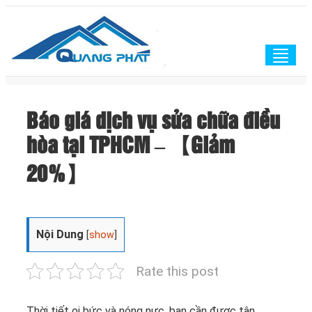
Togg
navig
Báo giá dịch vụ sửa chữa điều
hòa tại TPHCM – 【Giảm
20%】
Nội Dung
[
show
]
Rate this post
Thời tiết oi bức và nóng nực, bạn cần được tận