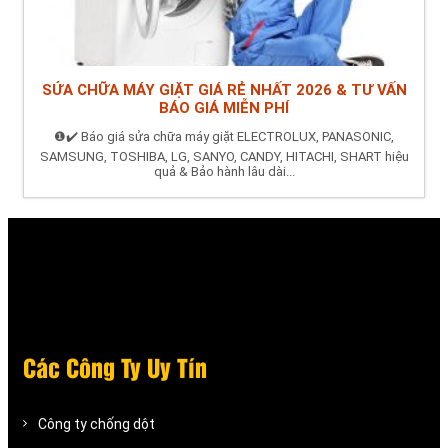
SỬA CHỮA MÁY GIẶT GIÁ RẺ NHẤT 2026 & TƯ VẤN
BÁO GIÁ MIỄN PHÍ
❶✔️ Báo giá sửa chữa máy giặt ELECTROLUX, PANASONIC,
SAMSUNG, TOSHIBA, LG, SANYO, CANDY, HITACHI, SHART hiệu
quả & Bảo hành lâu dài...
Các Công Ty Uy Tín
Công ty chống dột