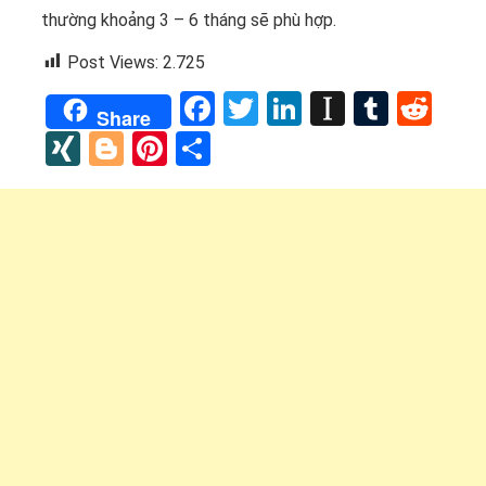
thường khoảng 3 – 6 tháng sẽ phù hợp.
Post Views:
2.725
Facebook
Twitter
LinkedIn
Instapap
Tumbl
Red
Share
XING
Blogger
Pinterest
Share