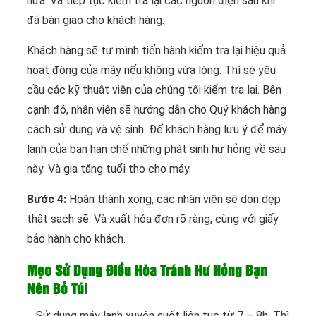
nữa. Và tiếp tục kiểm tra lại các nguồn điện sau khi
đã bàn giao cho khách hàng.
Khách hàng sẽ tự mình tiến hành kiểm tra lại hiệu quả
hoạt động của máy nếu không vừa lòng. Thì sẽ yêu
cầu các kỹ thuật viên của chúng tôi kiểm tra lại. Bên
cạnh đó, nhân viên sẽ hướng dẫn cho Quý khách hàng
cách sử dụng và vệ sinh. Để khách hàng lưu ý để máy
lạnh của bạn hạn chế những phát sinh hư hỏng về sau
này. Và gia tăng tuổi thọ cho máy.
Bước 4:
Hoàn thành xong, các nhân viên sẽ dọn dẹp
thật sạch sẽ. Và xuất hóa đơn rõ ràng, cùng với giấy
bảo hành cho khách.
Mẹo Sử Dụng Điều Hòa Tránh Hư Hỏng Bạn
Nên Bỏ Túi
_ Sử dụng máy lạnh xuyên suốt liên tục từ 7 – 8h. Thì