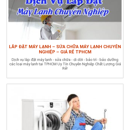
LẮP ĐẶT MÁY LẠNH – SỬA CHỮA MÁY LẠNH CHUYÊN
NGHIỆP – GIÁ RẺ TPHCM
Dịch vụ lắp đặt máy lạnh - sửa chữa - di dời - bảo trì - bảo dưỡng
các loại máy lạnh tại TPHCM Uy Tín Chuyên Nghiệp Chất Lượng Giá
Rẻ!