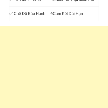
✅ Chế Độ Bảo Hành
⭐
Cam Kết Dài Hạn