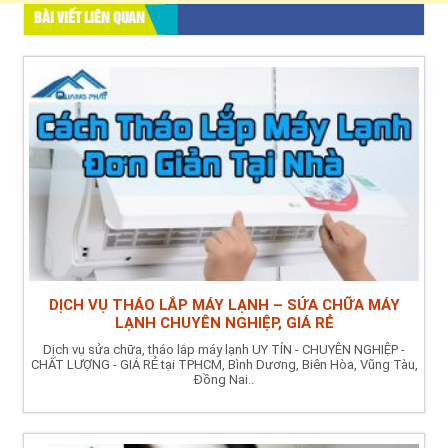
BÀI VIẾT LIÊN QUAN
DỊCH VỤ THÁO LẮP MÁY LẠNH – SỬA CHỮA MÁY
LẠNH CHUYÊN NGHIỆP, GIÁ RẺ
Dịch vụ sửa chữa, tháo lắp máy lạnh UY TÍN - CHUYÊN NGHIỆP -
CHẤT LƯỢNG - GIÁ RẺ tại TPHCM, Bình Dương, Biên Hòa, Vũng Tàu,
Đồng Nai..