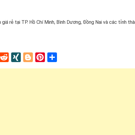
 giá rẻ tại TP. Hồ Chí Minh, Bình Dương, Đồng Nai và các tỉnh thà
In
tapaper
Tumblr
Reddit
XING
Blogger
Pinterest
Share