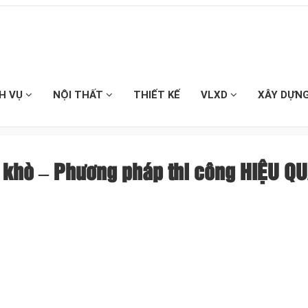
CH VỤ
NỘI THẤT
THIẾT KẾ
VLXD
XÂY DỰN
 khò – Phương pháp thi công HIỆU Q