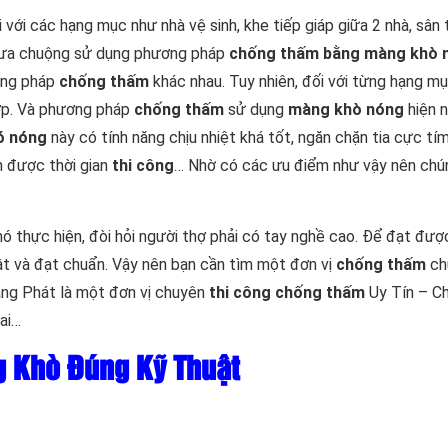
i với các hạng mục như nhà vệ sinh, khe tiếp giáp giữa 2 nhà, sân
 ưa chuộng sử dụng phương pháp
chống thấm bằng màng khò 
ương pháp
chống thấm
khác nhau. Tuy nhiên, đối với từng hạng m
p. Và phương pháp
chống thấm
sử dụng
màng khò nóng
hiện 
ó nóng
này có tính năng chịu nhiệt khá tốt, ngăn chặn tia cực tím,
n được thời gian
thi công
… Nhờ có các ưu điểm như vậy nên chú
ó thực hiện, đòi hỏi người thợ phải có tay nghề cao. Để đạt đượ
ật và đạt chuẩn. Vậy nên bạn cần tìm một đơn vị
chống thấm
ch
ang Phát là một đơn vị chuyên
thi công chống thấm
Uy Tín – C
Nai…
 Khò Đúng Kỹ Thuật