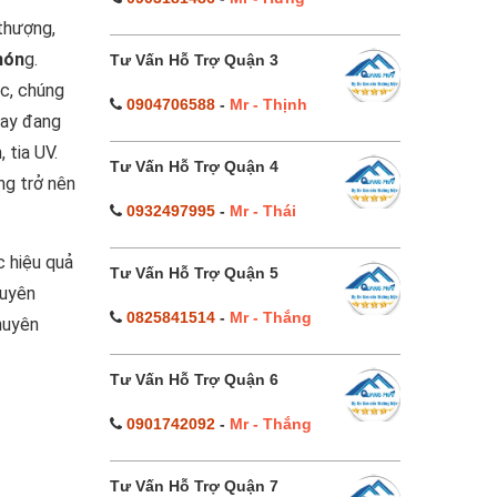
 thượng,
nón
g.
Tư Vấn Hỗ Trợ Quận 3
ục, chúng
0904706588
-
Mr - Thịnh
nay đang
 tia UV.
Tư Vấn Hỗ Trợ Quận 4
ng trở nên
0932497995
-
Mr - Thái
c hiệu quả
Tư Vấn Hỗ Trợ Quận 5
uyên
0825841514
-
Mr - Thắng
huyên
Tư Vấn Hỗ Trợ Quận 6
0901742092
-
Mr - Thắng
Tư Vấn Hỗ Trợ Quận 7