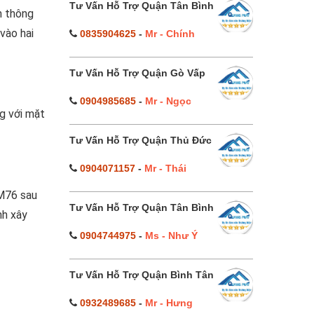
Tư Vấn Hỗ Trợ Quận Tân Bình
n thông
vào hai
0835904625
-
Mr - Chính
Tư Vấn Hỗ Trợ Quận Gò Vấp
0904985685
-
Mr - Ngọc
g với mặt
Tư Vấn Hỗ Trợ Quận Thủ Đức
0904071157
-
Mr - Thái
 M76 sau
Tư Vấn Hỗ Trợ Quận Tân Bình
nh xây
0904744975
-
Ms - Như Ý
Tư Vấn Hỗ Trợ Quận Bình Tân
0932489685
-
Mr - Hưng