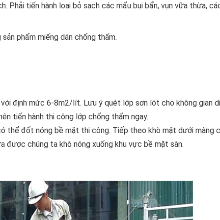
h. Phải tiến hành loại bỏ sạch các mẩu bụi bẩn, vụn vữa thừa, cá
ng sản phẩm miếng dán chống thấm.
 với định mức 6-8m2/lít. Lưu ý quét lớp sơn lót cho không gian d
 nên tiến hành thi công lớp chống thấm ngay.
ó thể đốt nóng bề mặt thi công. Tiếp theo khò mặt dưới màng 
ừa được chúng ta khò nóng xuống khu vực bề mặt sàn.