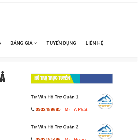
G
BẢNG GIÁ
TUYỂN DỤNG
LIÊN HỆ
UẢ
HỔ TRỢ TRỰC TUYẾN
Tư Vấn Hỗ Trợ Quận 1
0932489685
-
Mr - A Phát
Tư Vấn Hỗ Trợ Quận 2
0903181486
-
Mr - Hưng