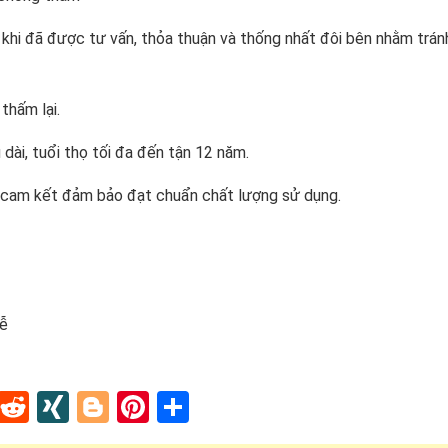
 khi đã được tư vấn, thỏa thuận và thống nhất đôi bên nhằm trán
thấm lại.
 dài, tuổi thọ tối đa đến tận 12 năm.
vẫn cam kết đảm bảo đạt chuẩn chất lượng sử dụng.
lễ
In
tapaper
Tumblr
Reddit
XING
Blogger
Pinterest
Share