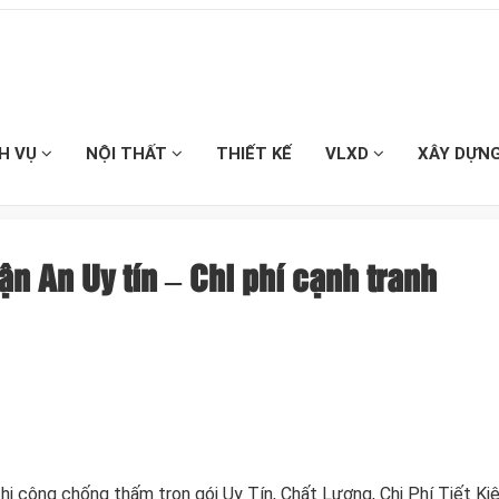
CH VỤ
NỘI THẤT
THIẾT KẾ
VLXD
XÂY DỰN
n An Uy tín – Chi phí cạnh tranh
hi công chống thấm trọn gói Uy Tín, Chất Lượng, Chi Phí Tiết K