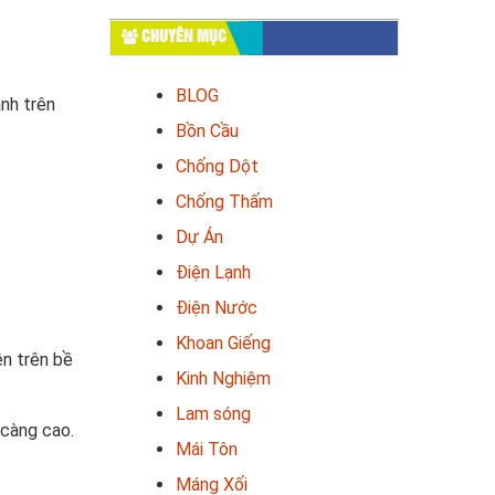
CHUYÊN MỤC
BLOG
ành trên
Bồn Cầu
Chống Dột
Chống Thấm
Dự Án
Điện Lạnh
Điện Nước
Khoan Giếng
ên trên bề
Kinh Nghiệm
Lam sóng
 càng cao.
Mái Tôn
Máng Xối