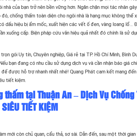
ôi nhà của bạn trở nên bền vững hơn. Ngăn chặn mọi tác nhân gây
Do đó, chống thấm toàn diện cho ngôi nhà là hạng mục không thể
có dấu hiệu bị ẩm mốc, xuất hiện các vết ố đen, vàng loang lổ… Đ
ần xuống cấp. Biện pháp cứu vãn hiệu quả nhất đó chính là sử dụ
rọn gói Uy tín, Chuyên nghiệp, Giá rẻ tại TP. Hồ Chí Minh, Bình D
ếu bạn đang có nhu cầu sử dụng dịch vụ và cần nhận báo giá chi 
5
để được hỗ trợ nhanh nhất nhé! Quang Phát cam kết mang đến
êu tiết kiệm.
g thấm tại Thuận An – Dịch Vụ Chống
 SIÊU TIẾT KIỆM
àm mới còn chủ quan, cẩu thả, sơ sài. Dẫn đến, sau một thời gian