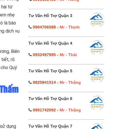
 hại từ
 xem nhẹ
Tư Vấn Hỗ Trợ Quận 3
ó là báo
0904706588
-
Mr - Thịnh
ng dịch vụ
Tư Vấn Hỗ Trợ Quận 4
ương, Biên
0932497995
-
Mr - Thái
tiết, rõ
 cho Quý
Tư Vấn Hỗ Trợ Quận 5
0825841514
-
Mr - Thắng
 Thấm
Tư Vấn Hỗ Trợ Quận 6
0901742092
-
Mr - Thắng
 sử dụng
Tư Vấn Hỗ Trợ Quận 7