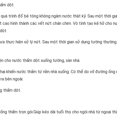
hấm dột.
g quá trình đổ bê tông không ngâm nước thật kỹ. Sau một thời gia
nhiệt cao hình thành các vết nứt chân chim. Vô tình tạo kẽ hở cho
dột.
 thực hiện xử lý nứt. Sau một thời gian sử dụng tường thường 
kiện cho nước thấm dột xuống tường, sàn nhà.
ư hại khiến nước thấm từ nền nhà xuống. Có thể do vỡ đường ống 
ra bên ngoài.
ng thấm dột.
ống thấm trọn gói.
Giúp kéo dài tuổi thọ cho ngôi nhà từ ngoại th