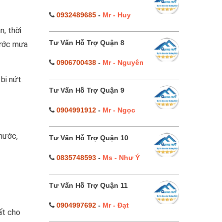
0932489685
-
Mr - Huy
n, thời
Tư Vấn Hỗ Trợ Quận 8
 nước mưa
0906700438
-
Mr - Nguyên
bị nứt.
Tư Vấn Hỗ Trợ Quận 9
0904991912
-
Mr - Ngọc
nước,
Tư Vấn Hỗ Trợ Quận 10
0835748593
-
Ms - Như Ý
Tư Vấn Hỗ Trợ Quận 11
0904997692
-
Mr - Đạt
ất cho