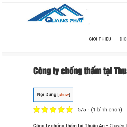
GIỚI THIỆU
DỊ
Công ty chống thấm tại Thuậ
Nội Dung
[
show
]
5/5 - (1 bình chọn)
Công ty chống thấm tại Thuận An
– Chuyên t