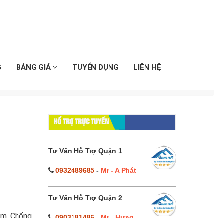
G
BẢNG GIÁ
TUYỂN DỤNG
LIÊN HỆ
HỔ TRỢ TRỰC TUYẾN
Tư Vấn Hỗ Trợ Quận 1
0932489685
-
Mr - A Phát
Tư Vấn Hỗ Trợ Quận 2
iệm. Chống
0903181486
-
Mr - Hưng