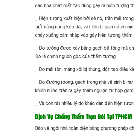
các hóa chất mất tác dụng gây ra hiện tượng t
_ Hiện tượng xuất hiện bởi sê nô, trần mái tron
tiết nắng nóng kéo dài, vật liệu bị giãn nở vì 
chảy xuống xâm nhập vào gây hiện tượng thấm 
_ Do tường được xây bằng gạch bê tông mà chưa
Đó là chính nguồn gốc của thấm tường.
_ Do mái tôn, máng xối bị thủng, dột tạo điều 
_ Do đường roong, gạch trong nhà vệ sinh bị h
khiến nước tràn ra gây thấm ngược từ hộp gem 
_ Và còn rất nhiều lý do khác dẫn đến hiện tượ
Dịch Vụ Chống Thấm Trọn Gói Tại TPHCM
Bảo vệ ngôi nhà toàn diện bằng phương pháp ch