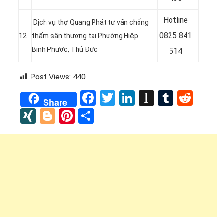
Hotline
Dịch vụ thợ Quang Phát tư vấn chống
0
825 841
12
thấm sân thượng tại Phường Hiệp
Bình Phước, Thủ Đức
514
Post Views:
440
Facebook
Twitter
LinkedIn
Instapap
Tumbl
Red
Share
XING
Blogger
Pinterest
Share