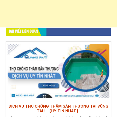
BÀI VIẾT LIÊN QUAN
DỊCH VỤ THỢ CHỐNG THẤM SÂN THƯỢNG TẠI VŨNG
TÀU -【UY TÍN NHẤT】