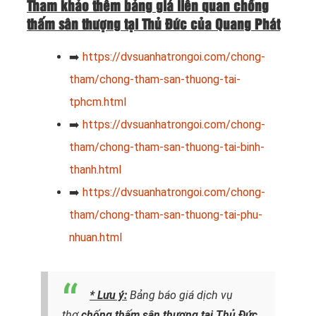
Tham khảo thêm bảng giá liên quan chống
thấm sân thượng tại Thủ Đức của Quang Phát
➡️
https://dvsuanhatrongoi.com/chong-
tham/chong-tham-san-thuong-tai-
tphcm.html
➡️
https://dvsuanhatrongoi.com/chong-
tham/chong-tham-san-thuong-tai-binh-
thanh.html
➡️
https://dvsuanhatrongoi.com/chong-
tham/chong-tham-san-thuong-tai-phu-
nhuan.html
* Lưu ý:
Bảng báo giá dịch vụ
thợ
chống thấm sân thượng tại Thủ Đức