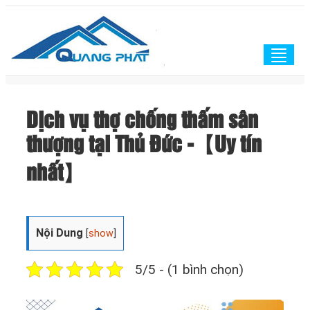
Togg
navig
Dịch vụ thợ chống thấm sân
thượng tại Thủ Đức -【Uy tín
nhất】
Nội Dung
[
show
]
5/5 - (1 bình chọn)