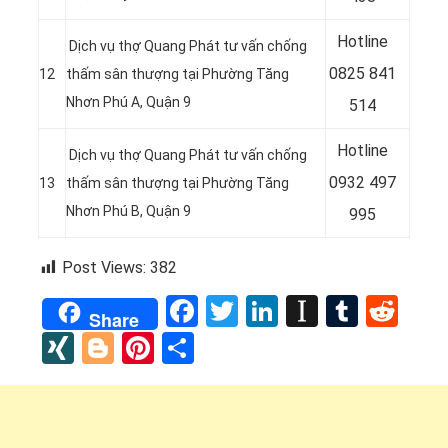
Hotline
Dịch vụ thợ Quang Phát tư vấn chống
0
825 841
12
thấm sân thượng tại Phường Tăng
Nhơn Phú A, Quận 9
514
Hotline
Dịch vụ thợ Quang Phát tư vấn chống
0932 497
13
thấm sân thượng tại Phường Tăng
Nhơn Phú B, Quận 9
995
Post Views:
382
Facebook
Twitter
LinkedIn
Instapap
Tumbl
Red
Share
XING
Blogger
Pinterest
Share