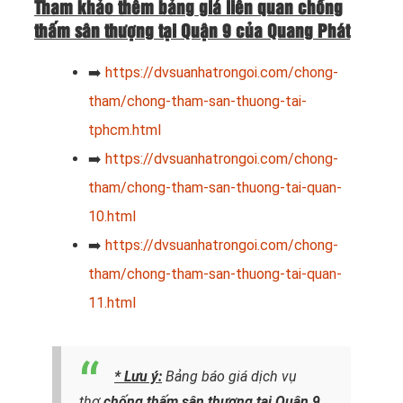
Tham khảo thêm bảng giá liên quan chống
thấm sân thượng tại Quận 9 của Quang Phát
➡️
https://dvsuanhatrongoi.com/chong-
tham/chong-tham-san-thuong-tai-
tphcm.html
➡️
https://dvsuanhatrongoi.com/chong-
tham/chong-tham-san-thuong-tai-quan-
10.html
➡️
https://dvsuanhatrongoi.com/chong-
tham/chong-tham-san-thuong-tai-quan-
11.html
* Lưu ý:
Bảng báo giá dịch vụ
thợ
chống thấm sân thượng tại Quận 9