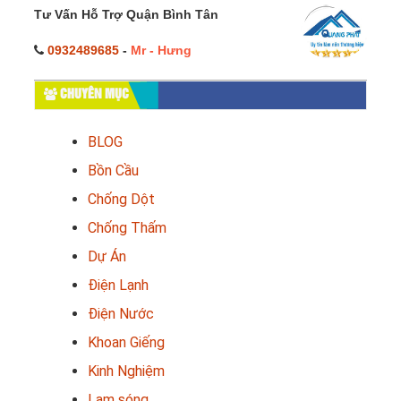
Tư Vấn Hỗ Trợ Quận Bình Tân
0932489685
-
Mr - Hưng
CHUYÊN MỤC
BLOG
Bồn Cầu
Chống Dột
Chống Thấm
Dự Án
Điện Lạnh
Điện Nước
Khoan Giếng
Kinh Nghiệm
Lam sóng