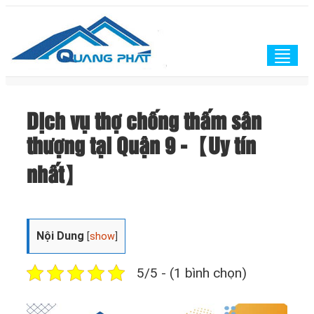
Togg
navig
Dịch vụ thợ chống thấm sân
thượng tại Quận 9 -【Uy tín
nhất】
Nội Dung
[
show
]
5/5 - (1 bình chọn)