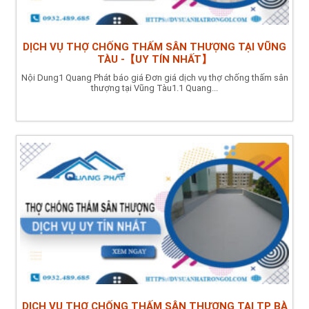
DỊCH VỤ THỢ CHỐNG THẤM SÂN THƯỢNG TẠI VŨNG
TÀU -【UY TÍN NHẤT】
Nội Dung1 Quang Phát báo giá Đơn giá dịch vụ thợ chống thấm sân
thượng tại Vũng Tàu1.1 Quang...
DỊCH VỤ THỢ CHỐNG THẤM SÂN THƯỢNG TẠI TP BÀ