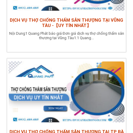
DỊCH VỤ THỢ CHỐNG THẤM SÂN THƯỢNG TẠI VŨNG
TÀU -【UY TÍN NHẤT】
Nội Dung1 Quang Phát báo giá Đơn giá dịch vụ thợ chống thấm sân
thượng tại Vũng Tàu1.1 Quang...
DỊCH VỤ THỢ CHỐNG THẤM SÂN THƯỢNG TẠI TP BÀ