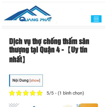
Togg
navig
Dịch vụ thợ chống thấm sân
thượng tại Quận 4 -【Uy tín
nhất】
Nội Dung
[
show
]
5/5 - (1 bình chọn)