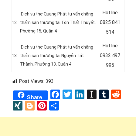
Hotline
Dịch vụ thợ Quang Phát tư vấn chống
0
825 841
12
thấm sân thượng tại Tôn Thất Thuyết,
Phường 15, Quận 4
514
Hotline
Dịch vụ thợ Quang Phát tư vấn chống
0932 497
13
thấm sân thượng tại Nguyễn Tất
Thành, Phường 13, Quận 4
995
Post Views:
393
Facebook
Twitter
LinkedIn
Instapap
Tumbl
Red
Share
XING
Blogger
Pinterest
Share