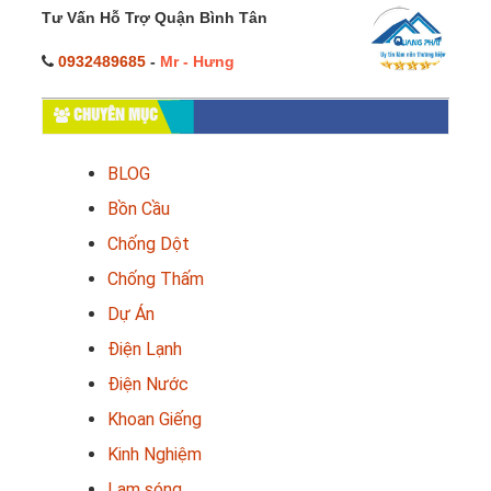
Tư Vấn Hỗ Trợ Quận Bình Tân
0932489685
-
Mr - Hưng
CHUYÊN MỤC
BLOG
Bồn Cầu
Chống Dột
Chống Thấm
Dự Án
Điện Lạnh
Điện Nước
Khoan Giếng
Kinh Nghiệm
Lam sóng