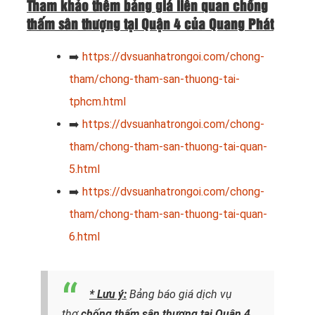
Tham khảo thêm bảng giá liên quan chống
thấm sân thượng tại Quận 4 của Quang Phát
➡️
https://dvsuanhatrongoi.com/chong-
tham/chong-tham-san-thuong-tai-
tphcm.html
➡️
https://dvsuanhatrongoi.com/chong-
tham/chong-tham-san-thuong-tai-quan-
5.html
➡️
https://dvsuanhatrongoi.com/chong-
tham/chong-tham-san-thuong-tai-quan-
6.html
* Lưu ý:
Bảng báo giá dịch vụ
thợ
chống thấm sân thượng tại Quận 4