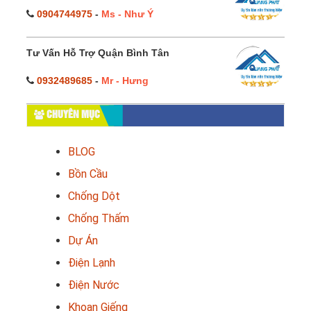
0904744975
-
Ms - Như Ý
Tư Vấn Hỗ Trợ Quận Bình Tân
0932489685
-
Mr - Hưng
CHUYÊN MỤC
BLOG
Bồn Cầu
Chống Dột
Chống Thấm
Dự Án
Điện Lạnh
Điện Nước
Khoan Giếng