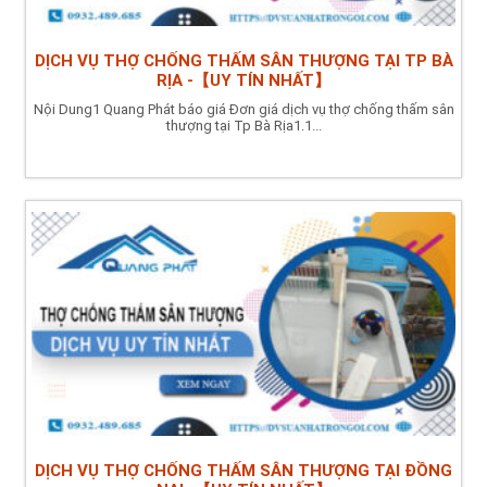
DỊCH VỤ THỢ CHỐNG THẤM SÂN THƯỢNG TẠI TP BÀ
RỊA -【UY TÍN NHẤT】
Nội Dung1 Quang Phát báo giá Đơn giá dịch vụ thợ chống thấm sân
thượng tại Tp Bà Rịa1.1...
DỊCH VỤ THỢ CHỐNG THẤM SÂN THƯỢNG TẠI ĐỒNG