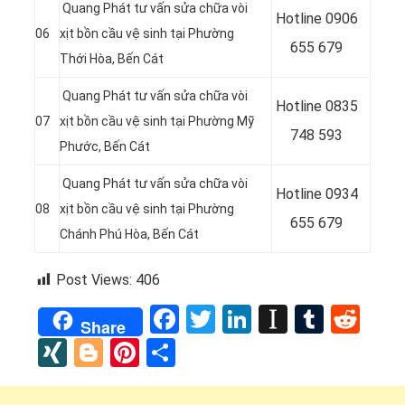
Quang Phát tư vấn sửa chữa vòi
Hotline 0906
06
xịt bồn cầu vệ sinh tại
Phường
655 679
Thới Hòa
, Bến Cát
Quang Phát tư vấn sửa chữa vòi
Hotline 0
835
07
xịt bồn cầu vệ sinh tại
Phường Mỹ
748 593
Phước
, Bến Cát
Quang Phát tư vấn sửa chữa vòi
Hotline 0
934
08
xịt bồn cầu vệ sinh tại
Phường
655 679
Chánh Phú Hòa
, Bến Cát
Post Views:
406
Facebook
Twitter
LinkedIn
Instapap
Tumbl
Red
Share
XING
Blogger
Pinterest
Share