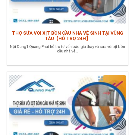
THỢ SỬA VÒI XỊT BỒN CẦU NHÀ VỆ SINH TẠI VŨNG
TÀU【HỖ TRỢ 24H】
Nội Dung1 Quang Phát hỗ trợ tư vấn báo giá thay và sửa vòi xịt bồn
cầu nhà vệ...