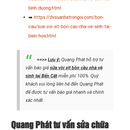
binh-duong.html
➡️
https://dvsuanhatrongoi.com/bon-
cau/sua-voi-xit-bon-cau-nha-ve-sinh-tai-
bien-hoa.html
==>>
Lưu ý:
Quang Phát hỗ trợ tư
vấn báo giá
sửa vòi xịt bồn cầu nhà vệ
sinh tại Bến Cát
miễn phí 100%. Quý
khách vui lòng liên hệ đến Quang Phát
để được tư vấn báo giá nhanh và chính
xác nhất.
Quang Phát tư vấn sửa chữa