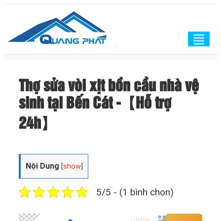
Togg
navig
Thợ sửa vòi xịt bồn cầu nhà vệ
sinh tại Bến Cát -【Hỗ trợ
24h】
Nội Dung
[
show
]
5/5 - (1 bình chọn)