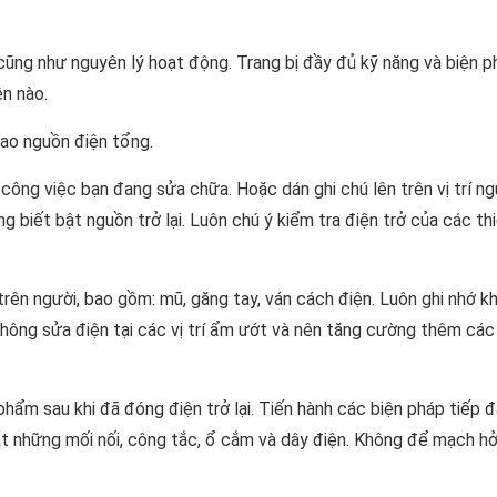
ũng như nguyên lý hoạt động. Trang bị đầy đủ kỹ năng và biện p
ện nào.
dao nguồn điện tổng.
ông việc bạn đang sửa chữa. Hoặc dán ghi chú lên trên vị trí ng
biết bật nguồn trở lại. Luôn chú ý kiểm tra điện trở của các thi
rên người, bao gồm: mũ, găng tay, ván cách điện. Luôn ghi nhớ k
ông sửa điện tại các vị trí ẩm ướt và nên tăng cường thêm các
phẩm sau khi đã đóng điện trở lại. Tiến hành các biện pháp tiếp đ
t những mối nối, công tắc, ổ cắm và dây điện. Không để mạch hở 