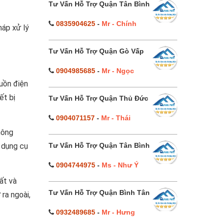
Tư Vấn Hỗ Trợ Quận Tân Bình
0835904625
-
Mr - Chính
háp xử lý
Tư Vấn Hỗ Trợ Quận Gò Vấp
0904985685
-
Mr - Ngọc
uồn điện
ết bị
Tư Vấn Hỗ Trợ Quận Thủ Đức
0904071157
-
Mr - Thái
hông
Tư Vấn Hỗ Trợ Quận Tân Bình
 dụng cụ
0904744975
-
Ms - Như Ý
ất và
Tư Vấn Hỗ Trợ Quận Bình Tân
ra ngoài,
0932489685
-
Mr - Hưng