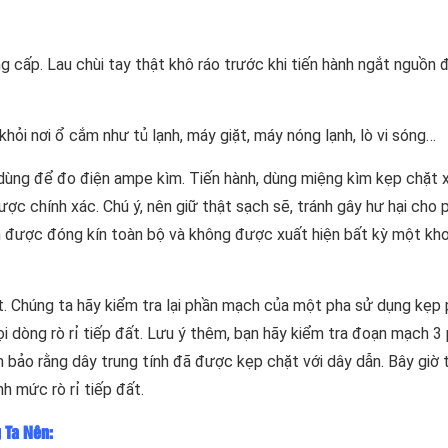
g cấp. Lau chùi tay thật khô ráo trước khi tiến hành ngắt nguồn 
khỏi nơi ổ cắm như tủ lạnh, máy giặt, máy nóng lạnh, lò vi sóng…
ùng để đo điện ampe kìm. Tiến hành, dùng miệng kìm kẹp chặt 
ợc chính xác. Chú ý, nên giữ thật sạch sẽ, tránh gây hư hại cho
cần được đóng kín toàn bộ và không được xuất hiện bất kỳ một kh
t. Chúng ta hãy kiểm tra lại phần mạch của một pha sử dụng kẹp 
ọi dòng rò rỉ tiếp đất. Lưu ý thêm, bạn hãy kiểm tra đoạn mạch 3
 bảo rằng dây trung tính đã được kẹp chặt với dây dẫn. Bây giờ 
h mức rò rỉ tiếp đất.
 Ta Nên: