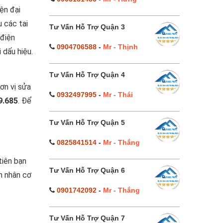
ện đại
u các tai
Tư Vấn Hỗ Trợ Quận 3
 điện
0904706588
-
Mr - Thịnh
 dấu hiệu.
Tư Vấn Hỗ Trợ Quận 4
ơn vị sửa
0932497995
-
Mr - Thái
9.685
. Để
Tư Vấn Hỗ Trợ Quận 5
0825841514
-
Mr - Thắng
tiên bạn
Tư Vấn Hỗ Trợ Quận 6
n nhân cơ
0901742092
-
Mr - Thắng
Tư Vấn Hỗ Trợ Quận 7