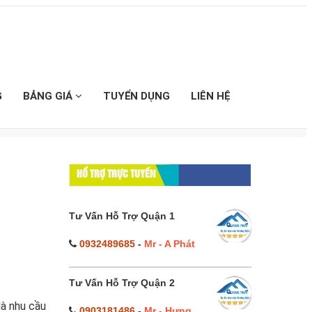
G
BẢNG GIÁ
TUYỂN DỤNG
LIÊN HỆ
HỔ TRỢ TRỰC TUYẾN
Tư Vấn Hỗ Trợ Quận 1
0932489685
-
Mr - A Phát
Tư Vấn Hỗ Trợ Quận 2
là nhu cầu
0903181486
-
Mr - Hưng