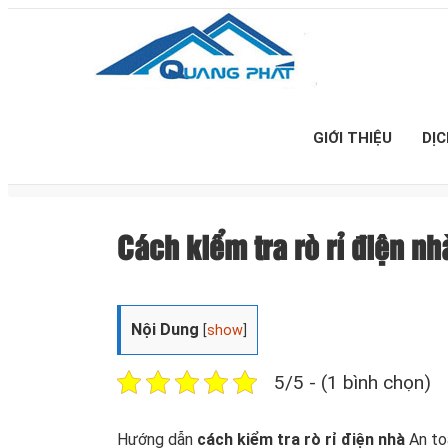
GIỚI THIỆU
DỊ
Cách kiểm tra rò rỉ điện n
Nội Dung
[
show
]
5/5 - (1 bình chọn)
Hướng dẫn
cách kiểm tra rò rỉ điện nhà
An to