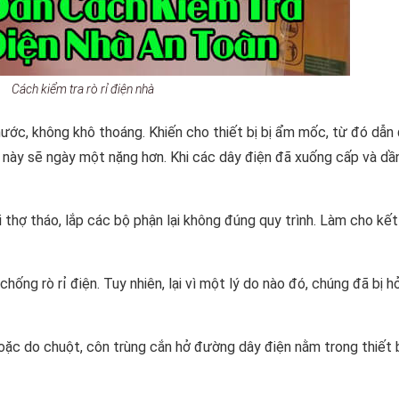
Cách kiểm tra rò rỉ điện nhà
ể nước, không khô thoáng. Khiến cho thiết bị bị ẩm mốc, từ đó dẫn
 rỉ này sẽ ngày một nặng hơn. Khi các dây điện đã xuống cấp và dầ
ời thợ tháo, lắp các bộ phận lại không đúng quy trình. Làm cho kết
hống rò rỉ điện. Tuy nhiên, lại vì một lý do nào đó, chúng đã bị h
 Hoặc do chuột, côn trùng cắn hở đường dây điện nằm trong thiết b