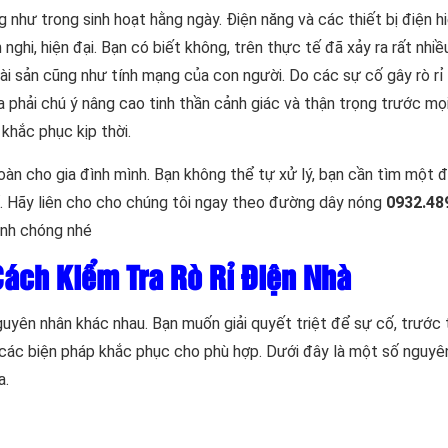
 như trong sinh hoạt hằng ngày. Điện năng và các thiết bị điện hi
ghi, hiện đại. Bạn có biết không, trên thực tế đã xảy ra rất nhiề
i sản cũng như tính mạng của con người. Do các sự cố gây rò rỉ
ta phải chú ý nâng cao tinh thần cảnh giác và thận trọng trước mọi
khắc phục kịp thời.
oàn cho gia đình mình. Bạn không thể tự xử lý, bạn cần tìm một đ
ể. Hãy liên cho cho chúng tôi ngay theo đường dây nóng
0932.48
anh chóng nhé
Cách Kiểm Tra Rò Rỉ Điện Nhà
guyên nhân khác nhau. Bạn muốn giải quyết triệt để sự cố, trước 
 các biện pháp khắc phục cho phù hợp. Dưới đây là một số nguyê
a.