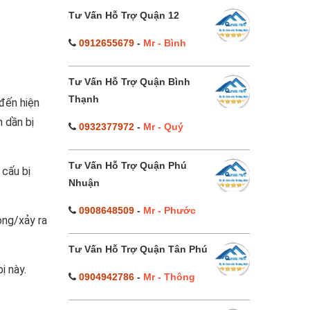
Tư Vấn Hỗ Trợ Quận 12
0912655679
-
Mr - Bình
Tư Vấn Hỗ Trợ Quận Bình
Thạnh
 đến hiện
n dần bị
0932377972
-
Mr - Quý
Tư Vấn Hỗ Trợ Quận Phú
 cấu bị
Nhuận
0908648509
-
Mr - Phước
ỏng/xảy ra
Tư Vấn Hỗ Trợ Quận Tân Phú
ị này.
0904942786
-
Mr - Thông