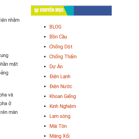
CHUYÊN MỤC
điện nhằm
BLOG
Bồn Cầu
Chống Dột
xung
Chống Thấm
 phần mặt
Dự Án
oảng
Điện Lạnh
Điện Nước
pha và
Khoan Giếng
 pha ở
Kinh Nghiệm
trên màn
Lam sóng
Mái Tôn
Máng Xối