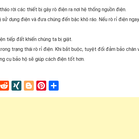
háo rời các thiết bị gây rò điện ra nơi hệ thống nguồn điện.
 sử dụng điện và đưa chúng đến bậc khô ráo. Nếu rò rỉ điện nga
ện tiếp đất khiến chúng ta bị giật.
ong trạng thái rò rỉ điện. Khi bắt buộc, tuyệt đối đảm bảo chân 
ng cụ bảo hộ sẽ giúp cách điện tốt hơn.
In
tapaper
Tumblr
Reddit
XING
Blogger
Pinterest
Share