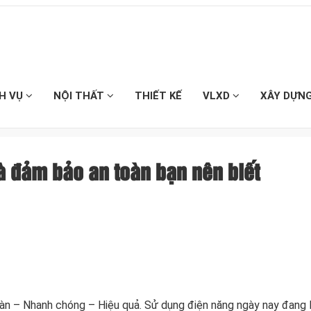
CH VỤ
NỘI THẤT
THIẾT KẾ
VLXD
XÂY DỰN
hà đảm bảo an toàn bạn nên biết
àn – Nhanh chóng – Hiệu quả. Sử dụng điện năng ngày nay đang 